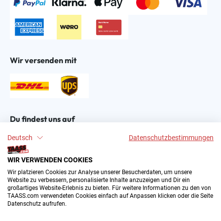
Wir versenden mit
Du findest uns auf
Deutsch
Datenschutzbestimmungen
WIR VERWENDEN COOKIES
Wir platzieren Cookies zur Analyse unserer Besucherdaten, um unsere
Website zu verbessern, personalisierte Inhalte anzuzeigen und Dir ein
großartiges Website-Erlebnis zu bieten. Für weitere Informationen zu den von
2004–∞ © by The All American Sports Store GmbH
TAASS.com verwendeten Cookies einfach auf Anpassen klicken oder die Seite
(TAASS®). Dein Online Shop für amerikanische Sport-
Datenschutz aufrufen.
Fanartikel in Deutschland.