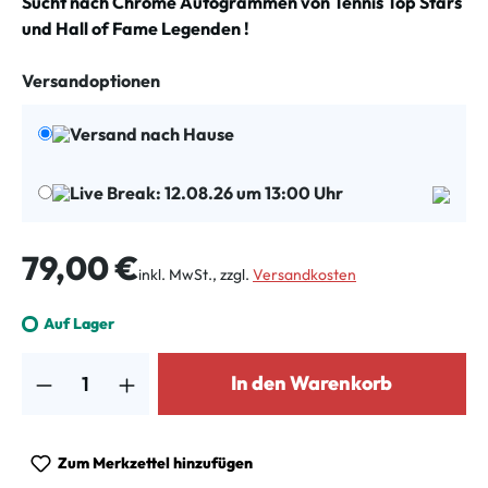
Sucht nach Chrome Autogrammen von Tennis Top Stars
und Hall of Fame Legenden !
Versandoptionen
Versand nach Hause
Live Break: 12.08.26 um 13:00 Uhr
Regulärer Preis:
79,00 €
inkl. MwSt., zzgl.
Versandkosten
Auf Lager
Produkt Anzahl: Gib den gewünschten Wert ein oder benutze die Schalt
In den Warenkorb
Zum Merkzettel hinzufügen