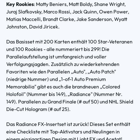
Key Rookies
: Matty Beniers, Matt Boldy, Shane Wright,
Juraj Slafkovsky, Marco Rossi, Jack Quinn, Owen Power,
Matias Maccelli, Brandt Clarke, Jake Sanderson, Wyatt
Johnston, David Jiricek.
Das Basisset mit 200 Karten enthält 100 Star-Veteranen
und 100 Rookies - alle nummeriert bis 299! Die
Parallelaufstellung ist umfangreich und voller
Verfolgungsjagden. Zusätzlich zu wiederkehrenden
Favoriten wie den Parallelen „Auto", „Auto Patch"
(niedrige Nummer) und „1-of-1 Auto Premium
Memorabilia" gibt es auch die brandneuen „Colored
Holofoil" (Nummer bis 149), „Radiance" (Nummer Nr.
149). Parallelen zu Grand Finale (# auf 50) und NHL Shield
Die-Cut Hologram (# auf 25).
Das Radiance FX-Insertset ist zurück! Dieses Set enthält
eine Checkliste mit Top-Aktivstars und Neulingen in
einem einzigartigen Design mit Light FX und Acetat!