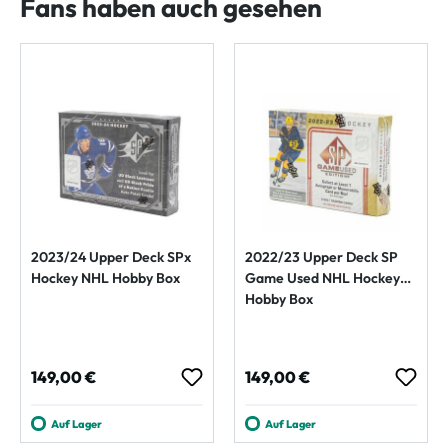
Fans haben auch gesehen
2023/24 Upper Deck SPx
2022/23 Upper Deck SP
Hockey NHL Hobby Box
Game Used NHL Hockey
Hobby Box
Regulärer Preis:
Regulärer Preis:
149,00 €
149,00 €
Auf Lager
Auf Lager