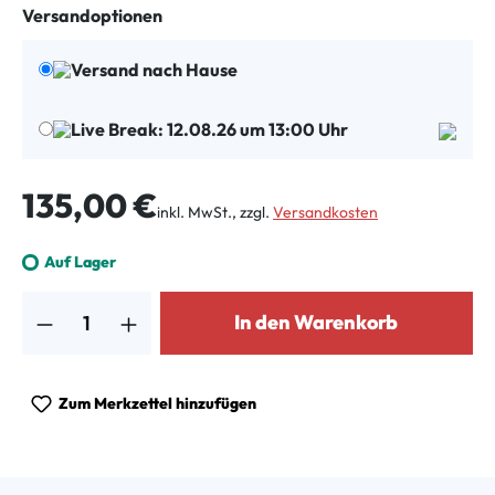
Versandoptionen
Versand nach Hause
Live Break: 12.08.26 um 13:00 Uhr
Regulärer Preis:
135,00 €
inkl. MwSt., zzgl.
Versandkosten
Auf Lager
Produkt Anzahl: Gib den gewünschten Wert ein oder benutze die Schalt
In den Warenkorb
Zum Merkzettel hinzufügen