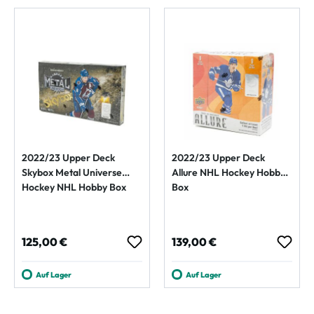
2022/23 Upper Deck
2022/23 Upper Deck
Skybox Metal Universe
Allure NHL Hockey Hobby
Hockey NHL Hobby Box
Box
Regulärer Preis:
Regulärer Preis:
125,00 €
139,00 €
Auf Lager
Auf Lager