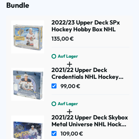
Bundle
2022/23 Upper Deck SPx
Hockey Hobby Box NHL
135,00 €
Auf Lager
2021/22 Upper Deck
Credentials NHL Hockey
Hobby Box
99,00 €
Auf Lager
2021/22 Upper Deck Skybox
Metal Universe NHL Hockey
Hobby Box
109,00 €