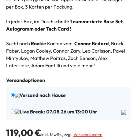
per Box, 3 Karten per Packung.
In jeder Box, im Durchschnitt:
1 nummerierte Base Set,
Autogramm oder Tech Card !
Sucht nach
Rookie
Karten von:
Connor Bedard
, Brock
Faber, Logan Cooley, Connor Zary, Leo Carlsson, Pavel
Mintyukov, Matthew Poitras, Zach Benson, Alex
Laferriere, Adam Fantilli und viele mehr !
Versandoptionen
Versand nach Hause
Live Break: 07.08.26 um 13:00 Uhr
Regulärer Preis:
119,00 €
inkl. MwSt., zzgl.
Versandkosten