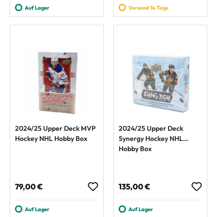
Auf Lager
Versand 14 Tage
2024/25 Upper Deck MVP
2024/25 Upper Deck
Hockey NHL Hobby Box
Synergy Hockey NHL
Hobby Box
Regulärer Preis:
Regulärer Preis:
79,00 €
135,00 €
Auf Lager
Auf Lager