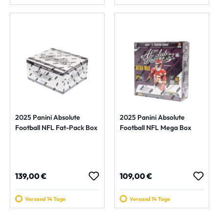
2025 Panini Absolute
2025 Panini Absolute
Football NFL Fat-Pack Box
Football NFL Mega Box
Regulärer Preis:
Regulärer Preis:
139,00 €
109,00 €
Versand 14 Tage
Versand 14 Tage