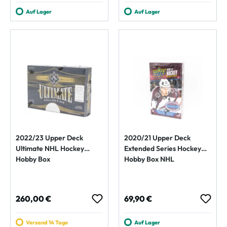
Auf Lager
Auf Lager
2022/23 Upper Deck
2020/21 Upper Deck
Ultimate NHL Hockey
Extended Series Hockey
Hobby Box
Hobby Box NHL
Regulärer Preis:
Regulärer Preis:
260,00 €
69,90 €
Versand 14 Tage
Auf Lager