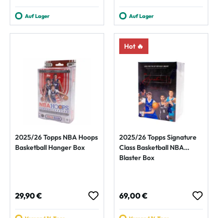
Auf Lager
Auf Lager
Hot 🔥
2025/26 Topps NBA Hoops
2025/26 Topps Signature
Basketball Hanger Box
Class Basketball NBA
Blaster Box
Regulärer Preis:
Regulärer Preis:
29,90 €
69,00 €