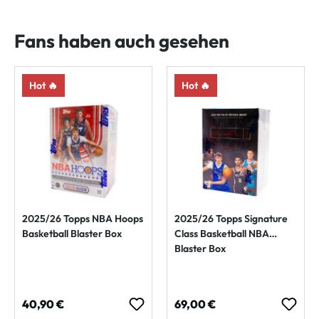
Fans haben auch gesehen
Hot 🔥
Hot 🔥
2025/26 Topps NBA Hoops
2025/26 Topps Signature
Basketball Blaster Box
Class Basketball NBA
Blaster Box
Regulärer Preis:
Regulärer Preis:
40,90 €
69,00 €