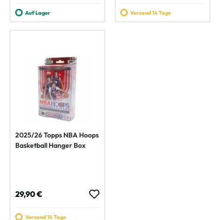
Auf Lager
Versand 14 Tage
2025/26 Topps NBA Hoops
Basketball Hanger Box
Regulärer Preis:
29,90 €
Versand 14 Tage