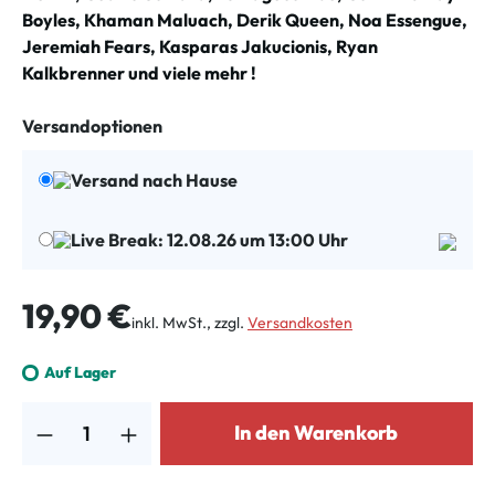
Boyles, Khaman Maluach, Derik Queen, Noa Essengue,
Jeremiah Fears, Kasparas Jakucionis, Ryan
Kalkbrenner und viele mehr !
Versandoptionen
Versand nach Hause
Live Break: 12.08.26 um 13:00 Uhr
Regulärer Preis:
19,90 €
inkl. MwSt., zzgl.
Versandkosten
Auf Lager
Produkt Anzahl: Gib den gewünschten Wert ein oder benutze die Schalt
In den Warenkorb