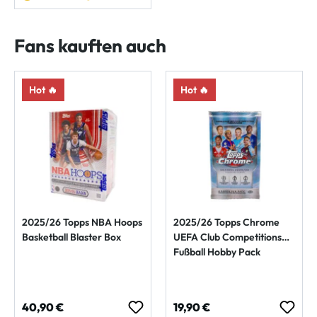
Fans kauften auch
Hot 🔥
Hot 🔥
2025/26 Topps NBA Hoops
2025/26 Topps Chrome
Basketball Blaster Box
UEFA Club Competitions
Fußball Hobby Pack
Regulärer Preis:
Regulärer Preis:
40,90 €
19,90 €