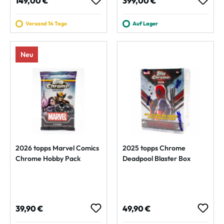
149,00 €
399,00 €
Versand 14 Tage
Auf Lager
Neu
2026 topps Marvel Comics
2025 topps Chrome
Chrome Hobby Pack
Deadpool Blaster Box
Regulärer Preis:
Regulärer Preis:
39,90 €
49,90 €