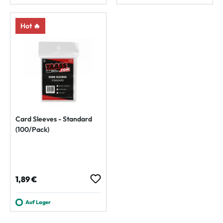
Hot 🔥
Card Sleeves - Standard
(100/Pack)
Regulärer Preis:
1,89 €
Auf Lager