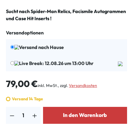
Sucht nach Spider-Man Relics, Facismile Autogrammen
und Case Hit Inserts !
Versandoptionen
Versand nach Hause
Live Break: 12.08.26 um 13:00 Uhr
Regulärer Preis:
79,00 €
inkl. MwSt., zzgl.
Versandkosten
Versand 14 Tage
Produkt Anzahl: Gib den gewünschten Wert ein oder benutze die Schalt
In den Warenkorb