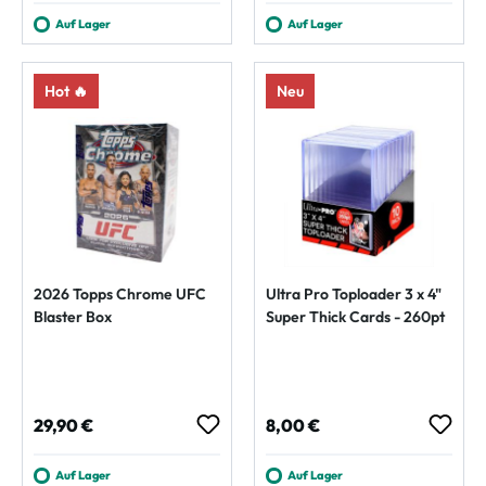
Auf Lager
Auf Lager
Hot 🔥
Neu
2026 Topps Chrome UFC
Ultra Pro Toploader 3 x 4"
Blaster Box
Super Thick Cards - 260pt
Regulärer Preis:
Regulärer Preis:
29,90 €
8,00 €
Auf Lager
Auf Lager