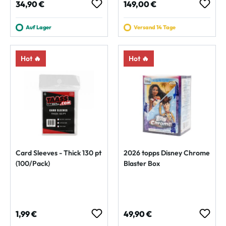
Regulärer Preis:
Regulärer Preis:
34,90 €
149,00 €
Auf Lager
Versand 14 Tage
Hot 🔥
Hot 🔥
Card Sleeves - Thick 130 pt
2026 topps Disney Chrome
(100/Pack)
Blaster Box
Regulärer Preis:
Regulärer Preis:
1,99 €
49,90 €