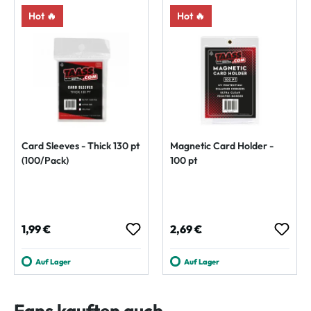
Hot 🔥
Hot 🔥
Card Sleeves - Thick 130 pt
Magnetic Card Holder -
(100/Pack)
100 pt
Regulärer Preis:
Regulärer Preis:
1,99 €
2,69 €
Auf Lager
Auf Lager
Fans kauften auch