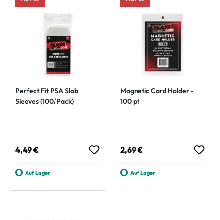
Perfect Fit PSA Slab
Magnetic Card Holder -
Sleeves (100/Pack)
100 pt
Regulärer Preis:
Regulärer Preis:
4,49 €
2,69 €
Auf Lager
Auf Lager