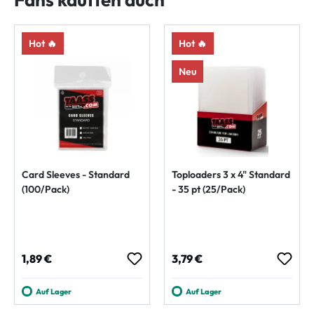
Hot 🔥
Hot 🔥
Neu
Card Sleeves - Standard
Toploaders 3 x 4" Standard
(100/Pack)
- 35 pt (25/Pack)
Regulärer Preis:
Regulärer Preis:
1,89 €
3,79 €
Auf Lager
Auf Lager