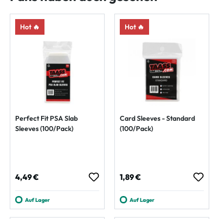
Hot 🔥
Hot 🔥
Perfect Fit PSA Slab
Card Sleeves - Standard
Sleeves (100/Pack)
(100/Pack)
Regulärer Preis:
Regulärer Preis:
4,49 €
1,89 €
Auf Lager
Auf Lager