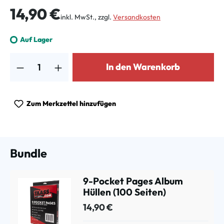
Regulärer Preis:
14,90 €
inkl. MwSt., zzgl.
Versandkosten
Auf Lager
Produkt Anzahl: Gib den gewünschten Wert ein oder benutze die Schalt
In den Warenkorb
Zum Merkzettel hinzufügen
Bundle
9-Pocket Pages Album
Hüllen (100 Seiten)
14,90 €