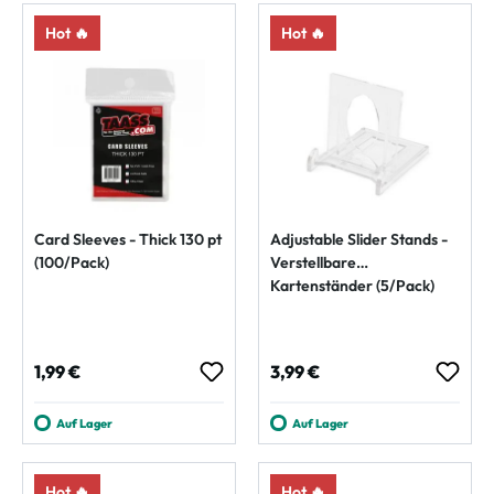
Hot 🔥
Hot 🔥
Card Sleeves - Thick 130 pt
Adjustable Slider Stands -
(100/Pack)
Verstellbare
Kartenständer (5/Pack)
Regulärer Preis:
Regulärer Preis:
1,99 €
3,99 €
Auf Lager
Auf Lager
Hot 🔥
Hot 🔥