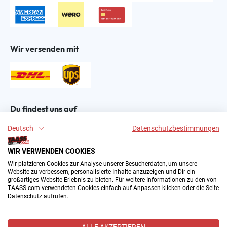
Wir versenden mit
Du findest uns auf
Deutsch
Datenschutzbestimmungen
WIR VERWENDEN COOKIES
Wir platzieren Cookies zur Analyse unserer Besucherdaten, um unsere
Website zu verbessern, personalisierte Inhalte anzuzeigen und Dir ein
großartiges Website-Erlebnis zu bieten. Für weitere Informationen zu den von
2004–∞ © by The All American Sports Store GmbH
TAASS.com verwendeten Cookies einfach auf Anpassen klicken oder die Seite
(TAASS®). Dein Online Shop für amerikanische Sport-
Datenschutz aufrufen.
Fanartikel in Deutschland.
Alle Preise inkl. gesetzl. Mehrwertsteuer zzgl.