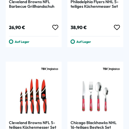
Cleveland Browns NFL
Philadelphia Flyers NHL 5-
Barbecue Grillhandschuh
teiliges Küchenmesser Set
Regulärer Preis:
Regulärer Preis:
26,90 €
38,90 €
Auf Lager
Auf Lager
Cleveland Browns NFL 5-
Chicago Blackhawks NHL
teiliges Küchenmesser Set
16-teiliges Besteck Set