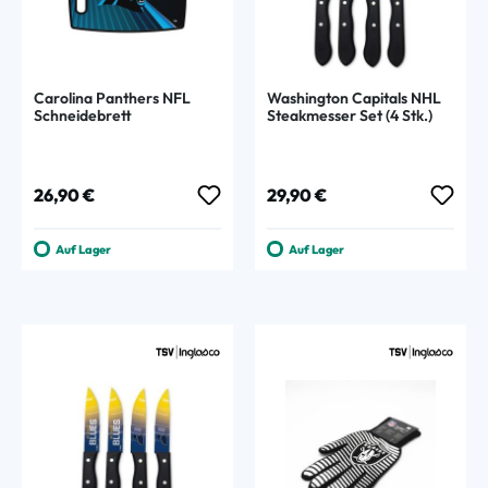
Carolina Panthers NFL
Washington Capitals NHL
Schneidebrett
Steakmesser Set (4 Stk.)
Regulärer Preis:
Regulärer Preis:
26,90 €
29,90 €
Auf Lager
Auf Lager