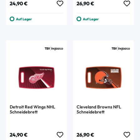
Regulärer Preis:
Regulärer Preis:
24,90 €
26,90 €
Auf Lager
Auf Lager
Detroit Red Wings NHL
Cleveland Browns NFL
Schneidebrett
Schneidebrett
Regulärer Preis:
Regulärer Preis:
24,90 €
26,90 €