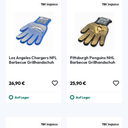
Los Angeles Chargers NFL
Pittsburgh Penguins NHL
Barbecue Grillhandschuh
Barbecue Grillhandschuh
Regulärer Preis:
Regulärer Preis:
26,90 €
25,90 €
Auf Lager
Auf Lager