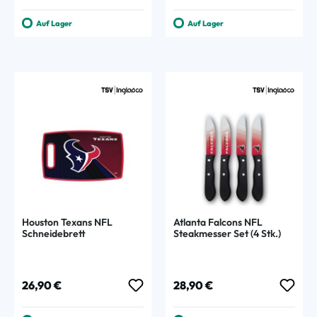
Auf Lager
Auf Lager
Houston Texans NFL
Atlanta Falcons NFL
Schneidebrett
Steakmesser Set (4 Stk.)
Regulärer Preis:
Regulärer Preis:
26,90 €
28,90 €