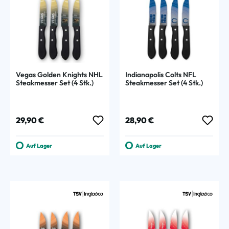
Vegas Golden Knights NHL
Indianapolis Colts NFL
Steakmesser Set (4 Stk.)
Steakmesser Set (4 Stk.)
Regulärer Preis:
Regulärer Preis:
29,90 €
28,90 €
Auf Lager
Auf Lager