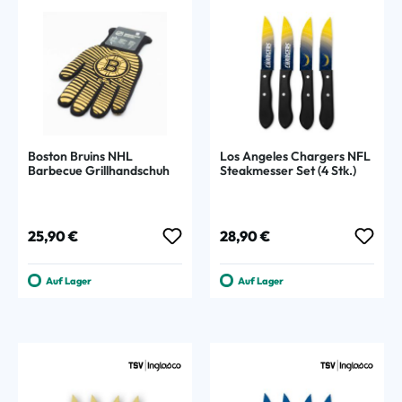
Boston Bruins NHL
Los Angeles Chargers NFL
Barbecue Grillhandschuh
Steakmesser Set (4 Stk.)
Regulärer Preis:
Regulärer Preis:
25,90 €
28,90 €
Auf Lager
Auf Lager