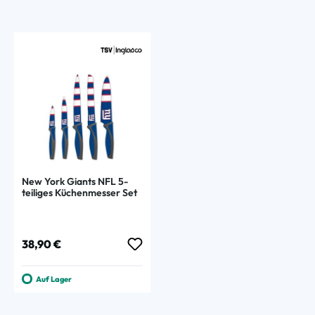
New York Giants NFL 5-
teiliges Küchenmesser Set
Regulärer Preis:
38,90 €
Auf Lager