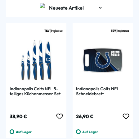
Indianapolis Colts NFL 5-
Indianapolis Colts NFL
teiliges Küchenmesser Set
Schneidebrett
Regulärer Preis:
Regulärer Preis:
38,90 €
26,90 €
Auf Lager
Auf Lager