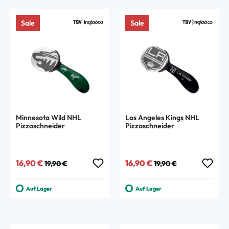
Sale
Sale
Minnesota Wild NHL
Los Angeles Kings NHL
Pizzaschneider
Pizzaschneider
Verkaufspreis:
Regulärer Preis:
Verkaufspreis:
Regulärer Preis:
16,90 €
16,90 €
19,90 €
19,90 €
Auf Lager
Auf Lager