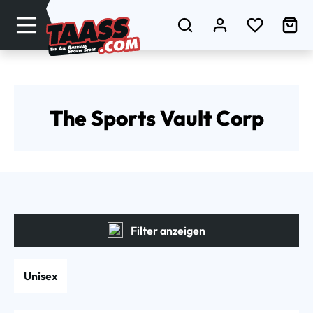
Zum Hauptinhalt springen
Du hast 0
Wa
The Sports Vault Corp
Filter anzeigen
Unisex