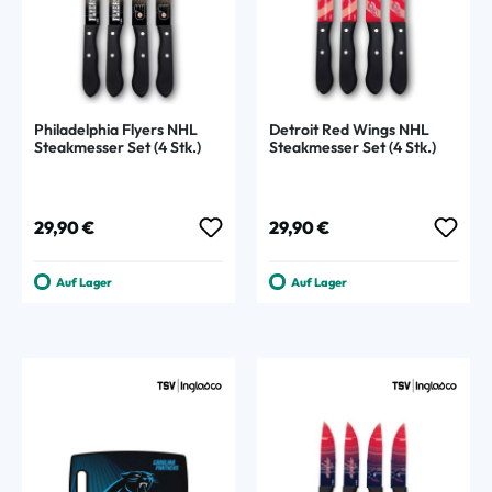
Philadelphia Flyers NHL
Detroit Red Wings NHL
Steakmesser Set (4 Stk.)
Steakmesser Set (4 Stk.)
Regulärer Preis:
Regulärer Preis:
29,90 €
29,90 €
Auf Lager
Auf Lager