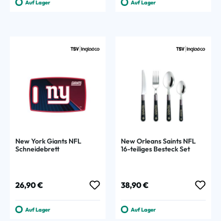
Auf Lager
Auf Lager
New York Giants NFL
New Orleans Saints NFL
Schneidebrett
16-teiliges Besteck Set
Regulärer Preis:
Regulärer Preis:
26,90 €
38,90 €
Auf Lager
Auf Lager