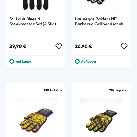
St. Louis Blues NHL
Las Vegas Raiders NFL
Steakmesser Set (4 Stk.)
Barbecue Grillhandschuh
Regulärer Preis:
Regulärer Preis:
29,90 €
26,90 €
Auf Lager
Auf Lager