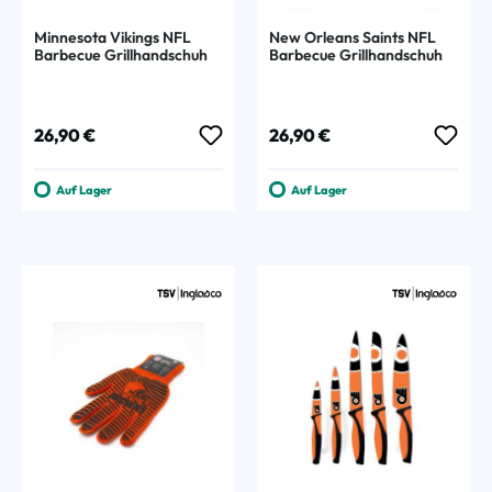
Minnesota Vikings NFL
New Orleans Saints NFL
Barbecue Grillhandschuh
Barbecue Grillhandschuh
Regulärer Preis:
Regulärer Preis:
26,90 €
26,90 €
Auf Lager
Auf Lager