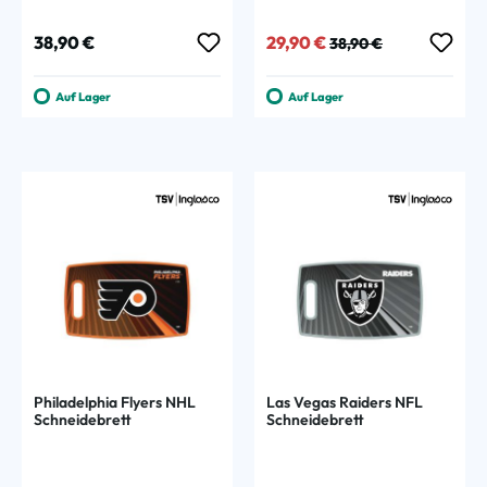
Regulärer Preis:
Verkaufspreis:
Regulärer Preis:
38,90 €
29,90 €
38,90 €
Auf Lager
Auf Lager
Philadelphia Flyers NHL
Las Vegas Raiders NFL
Schneidebrett
Schneidebrett