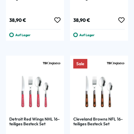
Regulärer Preis:
Regulärer Preis:
38,90 €
38,90 €
Auf Lager
Auf Lager
Sale
Detroit Red Wings NHL 16-
Cleveland Browns NFL 16-
teiliges Besteck Set
teiliges Besteck Set