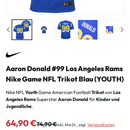
Aaron Donald #99 Los Angeles Rams
Nike Game NFL Trikot Blau (YOUTH)
Nike NFL
Youth
Game American Football
Trikot
von
Los
Angeles Rams
Superstar
Aaron Donald
für
Kinder und
Jugendliche
.
Verkaufspreis:
64,90 €
Regulärer Preis:
74,90 €
inkl. MwSt., zzgl.
Versandkosten