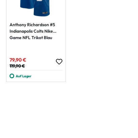
Anthony Richardson #5
Indianapolis Colts Nike
Game NFL Trikot Blau
79,90 €
Verkaufspreis:
Regulärer Preis:
119,90 €
Auf Lager