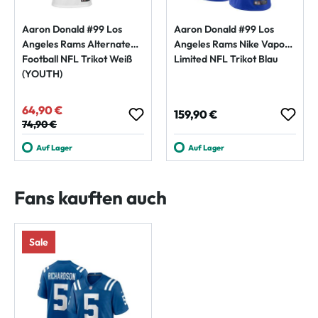
Aaron Donald #99 Los
Aaron Donald #99 Los
Angeles Rams Alternate
Angeles Rams Nike Vapor
Football NFL Trikot Weiß
Limited NFL Trikot Blau
(YOUTH)
64,90 €
Verkaufspreis:
Regulärer Preis:
159,90 €
Regulärer Preis:
74,90 €
Auf Lager
Auf Lager
Fans kauften auch
Sale