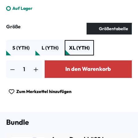
Auf Lager
auswählen
Größe
Größentabelle
S (YTH)
L (YTH)
XL (YTH)
Produkt Anzahl: Gib den gewünschten Wert ein oder benutze die Schalt
In den Warenkorb
Zum Merkzettel hinzufügen
Bundle