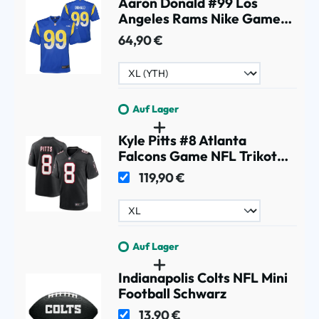
Aaron Donald #99 Los
Angeles Rams Nike Game
NFL Trikot Blau (YOUTH)
64,90 €
Auf Lager
Kyle Pitts #8 Atlanta
Falcons Game NFL Trikot
Alternate Throwback
119,90 €
Schwarz
Auf Lager
Indianapolis Colts NFL Mini
Football Schwarz
13,90 €