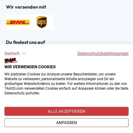
Wir versenden mit
Du findest uns auf
Deutsch
Datenschutzbestimmungen
WIR VERWENDEN COOKIES
Wir platzieren Cookies zur Analyse unserer Besucherdaten, um unsere
Website zu verbessern, personalisierte Inhalte anzuzeigen und Dir ein
großartiges Website-Erlebnis zu bieten. Für weitere Informationen zu den von
2004–∞ © by The All American Sports Store GmbH
TAASS.com verwendeten Cookies einfach auf Anpassen klicken oder die Seite
(TAASS®). Dein Online Shop für amerikanische Sport-
Datenschutz aufrufen.
Fanartikel in Deutschland.
Alle Preise inkl. gesetzl. Mehrwertsteuer zzgl.
ALLE AKZEPTIEREN
Versandkosten
und ggf. Nachnahmegebühren, wenn nicht
anders angegeben.
ANPASSEN