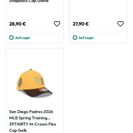
Snapback Cap Game
Regulärer Preis:
Regulärer Preis:
28,90 €
27,90 €
Auf Lager
Auf Lager
San Diego Padres 2026
MLB Spring Training
39THIRTY M-Crown Flex
Cap Gelb