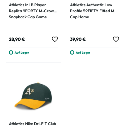
Athletics MLB Player
Athletics Authentic Low
Replica 9FORTY M-Crown
Profile 59FIFTY Fitted MLB
Snapback Cap Game
Cap Home
Regulärer Preis:
Regulärer Preis:
28,90 €
39,90 €
Auf Lager
Auf Lager
Athletics Nike Dri-FIT Club