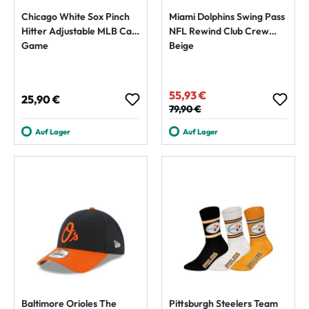
Chicago White Sox Pinch
Miami Dolphins Swing Pass
Hitter Adjustable MLB Cap
NFL Rewind Club Crew
Game
Beige
55,93 €
Verkaufspreis:
Regulärer Preis:
25,90 €
Regulärer Preis:
79,90 €
Auf Lager
Auf Lager
Baltimore Orioles The
Pittsburgh Steelers Team