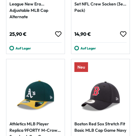
League New Era
Set NFL Crew Socken (3er-
Adjustable MLB Cap
Pack)
Alternate
Regulärer Preis:
Regulärer Preis:
25,90 €
14,90 €
Auf Lager
Auf Lager
Neu
Athletics MLB Player
Boston Red Sox Stretch Fit
Replica 9FORTY M-Crown
Basic MLB Cap Game Navy