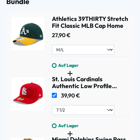
Bundle
Athletics 39THIRTY Stretch
Fit Classic MLB Cap Home
27,90 €
Auf Lager
St. Louis Cardinals
Authentic Low Profile
59FIFTY MLB Cap Game
39,90 €
Auf Lager
Miami Dolphins Swing Pass