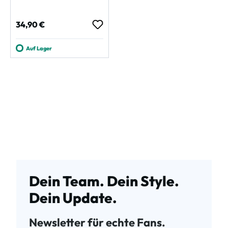
Regulärer Preis:
34,90 €
Auf Lager
Dein Team. Dein Style.
Dein Update.
Newsletter für echte Fans.