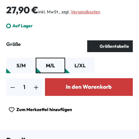
Regulärer Preis:
27,90 €
inkl. MwSt., zzgl.
Versandkosten
Auf Lager
auswählen
Größe
Größentabelle
S/M
M/L
L/XL
Produkt Anzahl: Gib den gewünschten Wert ein oder benutze die Schalt
In den Warenkorb
Zum Merkzettel hinzufügen