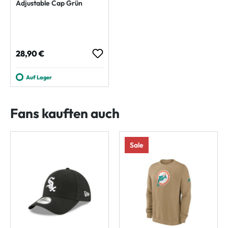
Adjustable Cap Grün
Regulärer Preis:
28,90 €
Auf Lager
Fans kauften auch
Sale