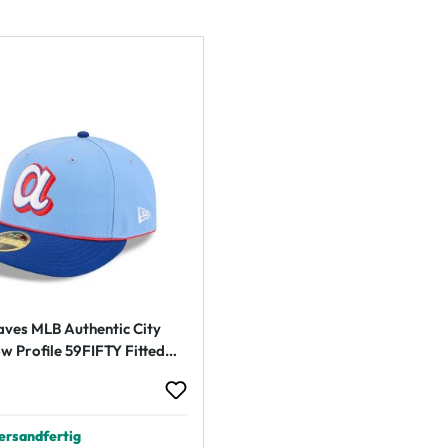
aves MLB Authentic City
w Profile 59FIFTY Fitted
 Preis:
ersandfertig