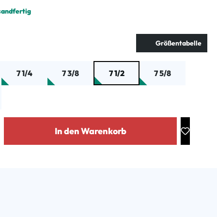
sandfertig
ählen
Größentabelle
7 1/4
7 3/8
7 1/2
7 5/8
: Gib den gewünschten Wert ein oder benutze die Schaltflächen um die Anz
In den Warenkorb