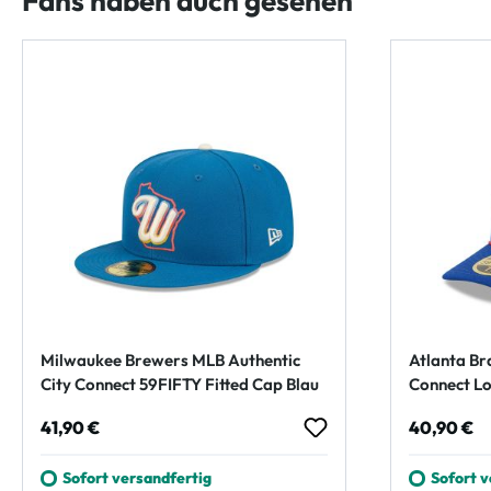
Fans haben auch gesehen
Milwaukee Brewers MLB Authentic
Atlanta Br
City Connect 59FIFTY Fitted Cap Blau
Connect Lo
Cap Blau
Regulärer Preis:
Regulärer
41,90 €
40,90 €
Sofort versandfertig
Sofort v