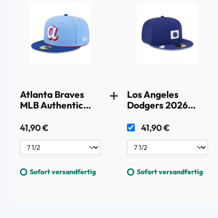
Atlanta Braves
Los Angeles
MLB Authentic
Dodgers 2026
City Connect
MLB Clubhouse
59FIFTY Fitted
59FIFTY Fitted
41,90 €
41,90 €
Cap Blau
Cap Blau
Sofort versandfertig
Sofort versandfertig