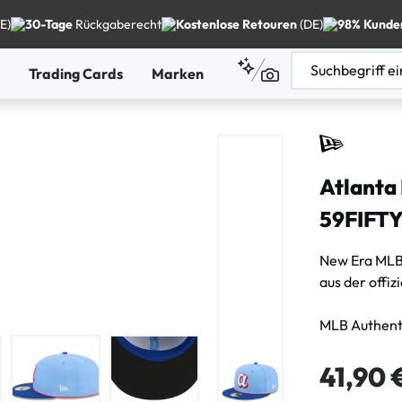
E)
30-Tage
Rückgaberecht
Kostenlose Retouren
(DE)
98% Kunde
Trading Cards
Marken
Atlanta
59FIFTY
New Era MLB
aus der offiz
MLB Authenti
Regulärer Pre
41,90 