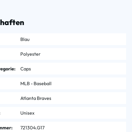
chaften
Blau
Polyester
egorie:
Caps
MLB - Baseball
Atlanta Braves
:
Unisex
mmer:
721304.G17