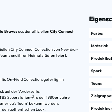
Eigens
ta Braves
aus der offiziellen
City Connect
Farbe:
Material:
iellen City Connect Collection von New Era -
Teams und ihren Heimatstädten feiert.
Produktkat
Sport:
tic On-Field Collection, gefertigt in
Team:
ck auf der Vorderseite.
Zielgruppe
r TBS Superstation-Ära der 1980er Jahre
ls „America's Team" bekannt wurden.
Produktnu
r den authentischen Look.