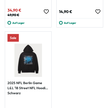
34,90 €
Verkaufspreis:
Regulärer Preis:
14,90 €
Regulärer Preis:
49,90 €
Auf Lager
Auf Lager
Sale
2025 NFL Berlin Game
L&L '18 Street NFL Hoodie
Schwarz