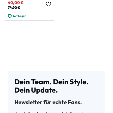
40,00 €
Verkaufspreis:
Regulärer Preis:
74,90 €
Auf Lager
Dein Team. Dein Style.
Dein Update.
Newsletter für echte Fans.