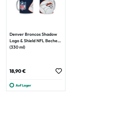
Denver Broncos Shadow
Logo & Shield NFL Becher
(330 ml)
Regulärer Preis:
18,90 €
Auf Lager