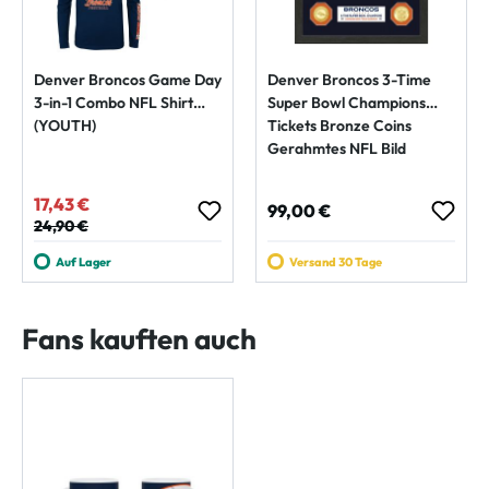
Denver Broncos Game Day
Denver Broncos 3-Time
3-in-1 Combo NFL Shirt
Super Bowl Champions
(YOUTH)
Tickets Bronze Coins
Gerahmtes NFL Bild
17,43 €
Verkaufspreis:
Regulärer Preis:
99,00 €
Regulärer Preis:
24,90 €
Auf Lager
Versand 30 Tage
Fans kauften auch