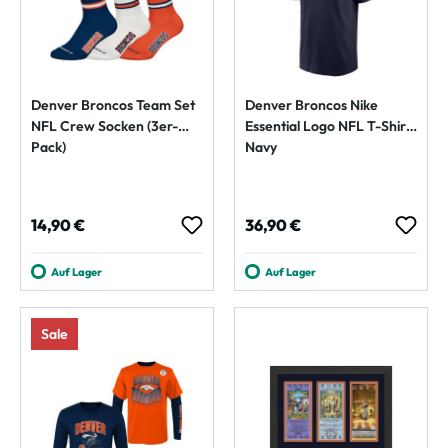
Denver Broncos Team Set
Denver Broncos Nike
NFL Crew Socken (3er-
Essential Logo NFL T-Shirt
Pack)
Navy
Regulärer Preis:
Regulärer Preis:
14,90 €
36,90 €
Auf Lager
Auf Lager
Sale