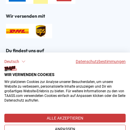
Wir versenden mit
Du findest uns auf
Deutsch
Datenschutzbestimmungen
WIR VERWENDEN COOKIES
Wir platzieren Cookies zur Analyse unserer Besucherdaten, um unsere
Website zu verbessern, personalisierte Inhalte anzuzeigen und Dir ein
großartiges Website-Erlebnis zu bieten. Für weitere Informationen zu den von
2004–∞ © by The All American Sports Store GmbH
TAASS.com verwendeten Cookies einfach auf Anpassen klicken oder die Seite
(TAASS®). Dein Online Shop für amerikanische Sport-
Datenschutz aufrufen.
Fanartikel in Deutschland.
Alle Preise inkl. gesetzl. Mehrwertsteuer zzgl.
ALLE AKZEPTIEREN
Versandkosten
und ggf. Nachnahmegebühren, wenn nicht
anders angegeben.
ANPASSEN