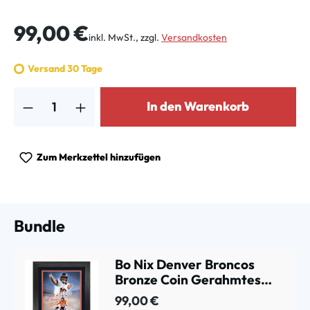
Regulärer Preis:
99,00 €
inkl. MwSt., zzgl.
Versandkosten
Versand 30 Tage
Produkt Anzahl: Gib den gewünschten Wert ein oder benutze die Schalt
In den Warenkorb
Zum Merkzettel hinzufügen
Bundle
Bo Nix Denver Broncos
Bronze Coin Gerahmtes
NFL Bild
99,00 €