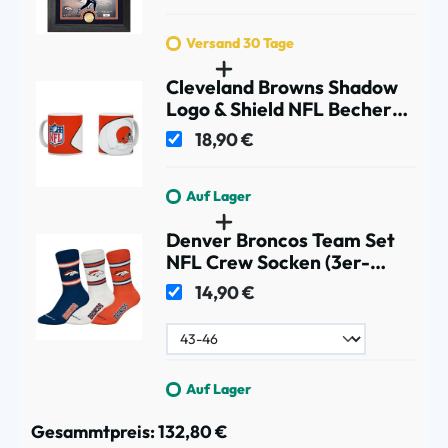
Versand 30 Tage
Cleveland Browns Shadow
Logo & Shield NFL Becher
(330 ml)
18,90 €
Auf Lager
Denver Broncos Team Set
NFL Crew Socken (3er-
Pack)
14,90 €
Auf Lager
Gesammtpreis:
132,80 €