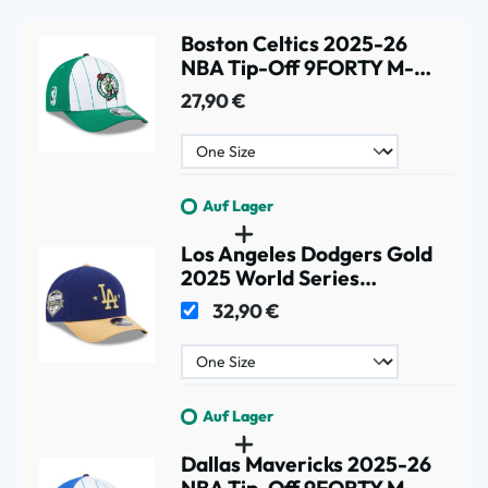
Boston Celtics 2025-26
NBA Tip-Off 9FORTY M-
Crown A-Frame Snapback
27,90 €
Cap
Auf Lager
Los Angeles Dodgers Gold
2025 World Series
Champions 9FORTY
32,90 €
Adjustable MLB Cap
Auf Lager
Dallas Mavericks 2025-26
NBA Tip-Off 9FORTY M-