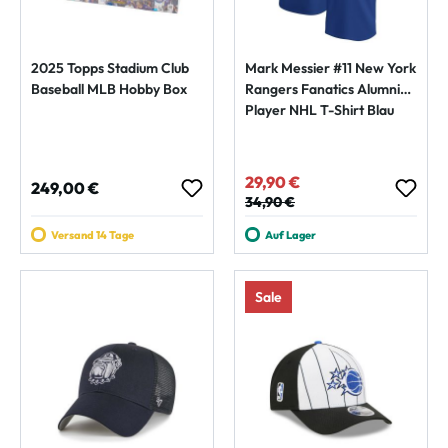
2025 Topps Stadium Club
Mark Messier #11 New York
Baseball MLB Hobby Box
Rangers Fanatics Alumni
Player NHL T-Shirt Blau
29,90 €
Verkaufspreis:
Regulärer Preis:
249,00 €
Regulärer Preis:
34,90 €
Versand 14 Tage
Auf Lager
Sale