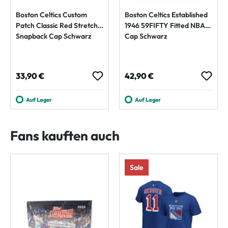
Boston Celtics Custom
Boston Celtics Established
Patch Classic Red Stretch
1946 59FIFTY Fitted NBA
Snapback Cap Schwarz
Cap Schwarz
Regulärer Preis:
Regulärer Preis:
33,90 €
42,90 €
Auf Lager
Auf Lager
Fans kauften auch
Sale