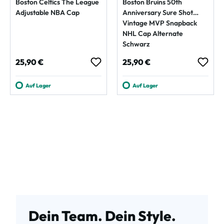
Boston Celtics The League
Boston Bruins 50th
Adjustable NBA Cap
Anniversary Sure Shot
Vintage MVP Snapback
NHL Cap Alternate
Schwarz
Regulärer Preis:
Regulärer Preis:
25,90 €
25,90 €
Auf Lager
Auf Lager
Dein Team. Dein Style.