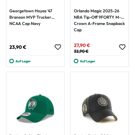
Georgetown Hoyas '47
Orlando Magic 2025-26
Branson MVP Trucker
NBA Tip-Off 9FORTY M-
NCAA Cap Navy
Crown A-Frame Snapback
Cap
27,90 €
Verkaufspreis:
Regulärer Preis:
23,90 €
Regulärer Preis:
32,90 €
Auf Lager
Auf Lager