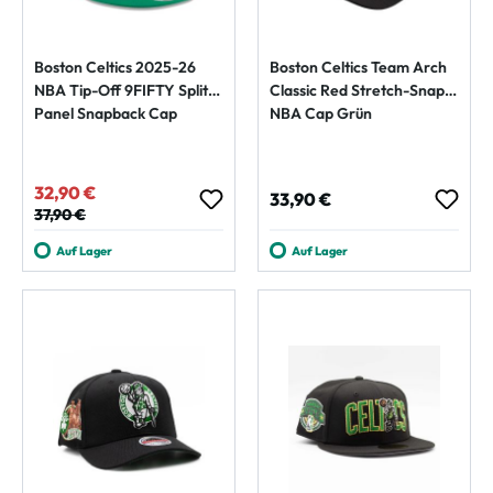
Boston Celtics 2025-26
Boston Celtics Team Arch
NBA Tip-Off 9FIFTY Split
Classic Red Stretch-Snap
Panel Snapback Cap
NBA Cap Grün
32,90 €
Verkaufspreis:
Regulärer Preis:
33,90 €
Regulärer Preis:
37,90 €
Auf Lager
Auf Lager