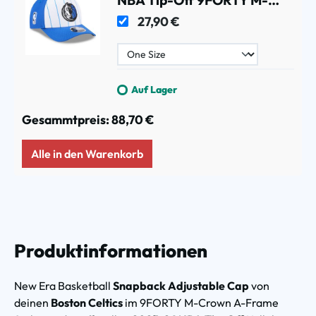
Crown A-Frame Snapback
27,90 €
Cap
Auf Lager
Gesammtpreis:
88,70 €
Alle in den Warenkorb
Produktinformationen
New Era Basketball
Snapback Adjustable Cap
von
deinen
Boston Celtics
im 9FORTY M-Crown A-Frame