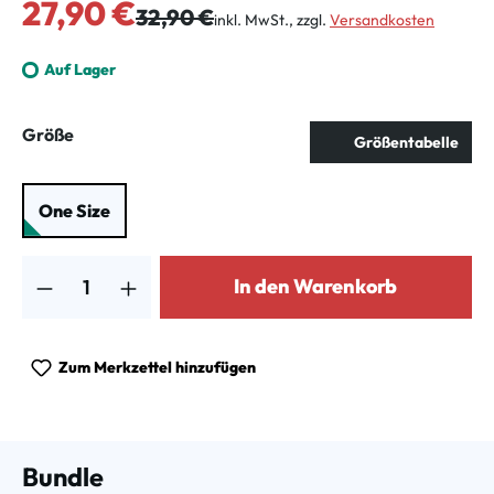
Verkaufspreis:
27,90 €
Regulärer Preis:
32,90 €
inkl. MwSt., zzgl.
Versandkosten
Auf Lager
auswählen
Größe
Größentabelle
One Size
Produkt Anzahl: Gib den gewünschten Wert ein oder benutze die Schalt
In den Warenkorb
Zum Merkzettel hinzufügen
Bundle