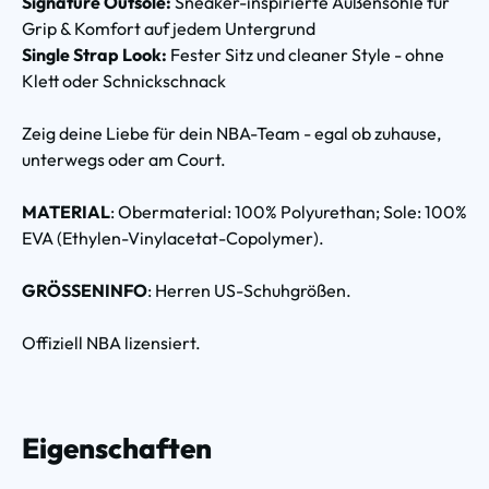
Signature Outsole:
Sneaker-inspirierte Außensohle für
Grip & Komfort auf jedem Untergrund
Single Strap Look:
Fester Sitz und cleaner Style - ohne
Klett oder Schnickschnack
Zeig deine Liebe für dein NBA-Team - egal ob zuhause,
unterwegs oder am Court.
MATERIAL
: Obermaterial: 100% Polyurethan; Sole: 100%
EVA (Ethylen-Vinylacetat-Copolymer).
GRÖSSENINFO
: Herren US-Schuhgrößen.
Offiziell NBA lizensiert.
Eigenschaften