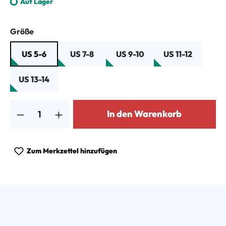
Auf Lager
auswählen
Größe
US 5-6
US 7-8
US 9-10
US 11-12
US 13-14
Produkt Anzahl: Gib den gewünschten Wert ein oder benutze die Schalt
In den Warenkorb
Zum Merkzettel hinzufügen