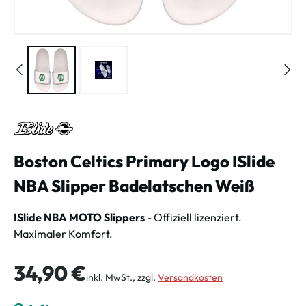
Boston Celtics Primary Logo ISlide
NBA Slipper Badelatschen Weiß
ISlide NBA MOTO Slippers
- Offiziell lizenziert.
Maximaler Komfort.
Regulärer Preis:
34,90 €
inkl. MwSt., zzgl.
Versandkosten