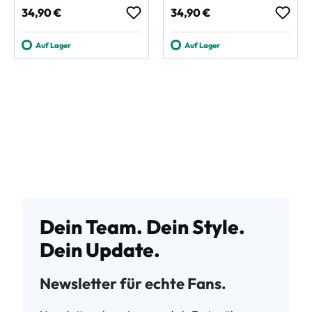
Regulärer Preis:
Regulärer Preis:
34,90 €
34,90 €
Auf Lager
Auf Lager
Dein Team. Dein Style.
Dein Update.
Newsletter für echte Fans.