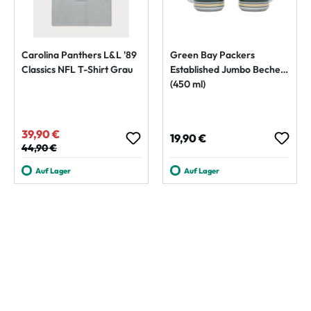
Carolina Panthers L&L '89
Green Bay Packers
Classics NFL T-Shirt Grau
Established Jumbo Becher
(450 ml)
39,90 €
Verkaufspreis:
Regulärer Preis:
19,90 €
Regulärer Preis:
44,90 €
Auf Lager
Auf Lager