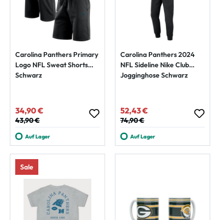
Carolina Panthers Primary
Carolina Panthers 2024
Logo NFL Sweat Shorts
NFL Sideline Nike Club
Schwarz
Jogginghose Schwarz
34,90 €
52,43 €
Verkaufspreis:
Verkaufspreis:
Regulärer Preis:
43,90 €
Regulärer Preis:
74,90 €
Auf Lager
Auf Lager
Sale