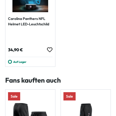
Carolina Panthers NFL
Helmet LED-Leuchtschild
Regulärer Preis:
34,90 €
Auf Lager
Fans kauften auch
Sale
Sale