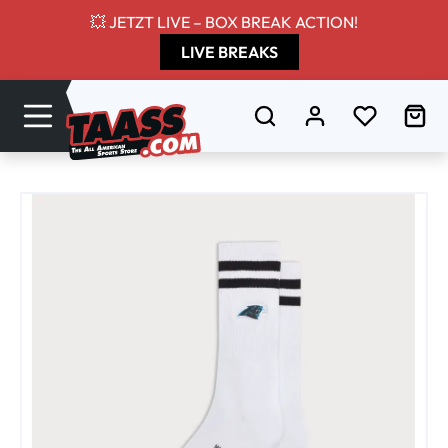
💥 JETZT LIVE – BOX BREAK ACTION!
Zum Hauptinhalt springen
LIVE BREAKS
Du hast 0
Wa