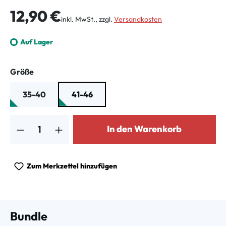
Regulärer Preis:
12,90 €
inkl. MwSt., zzgl.
Versandkosten
Auf Lager
auswählen
Größe
35-40
41-46
Produkt Anzahl: Gib den gewünschten Wert ein oder benutze die Schalt
In den Warenkorb
Zum Merkzettel hinzufügen
Bundle