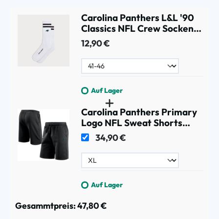
Carolina Panthers L&L '90
Classics NFL Crew Socken
Weiß
12,90 €
Auf Lager
Carolina Panthers Primary
Logo NFL Sweat Shorts
Schwarz
34,90 €
Auf Lager
Gesammtpreis:
47,80 €