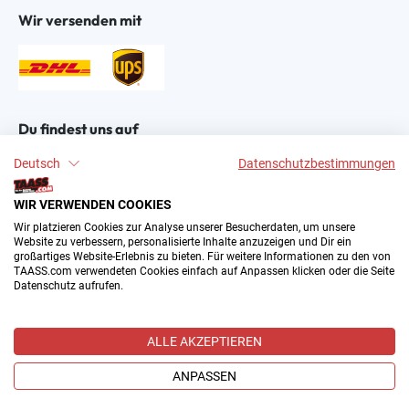
Wir versenden mit
Du findest uns auf
Deutsch
Datenschutzbestimmungen
WIR VERWENDEN COOKIES
Wir platzieren Cookies zur Analyse unserer Besucherdaten, um unsere
Website zu verbessern, personalisierte Inhalte anzuzeigen und Dir ein
großartiges Website-Erlebnis zu bieten. Für weitere Informationen zu den von
2004–∞ © by The All American Sports Store GmbH
TAASS.com verwendeten Cookies einfach auf Anpassen klicken oder die Seite
(TAASS®). Dein Online Shop für amerikanische Sport-
Datenschutz aufrufen.
Fanartikel in Deutschland.
Alle Preise inkl. gesetzl. Mehrwertsteuer zzgl.
ALLE AKZEPTIEREN
Versandkosten
und ggf. Nachnahmegebühren, wenn nicht
anders angegeben.
ANPASSEN