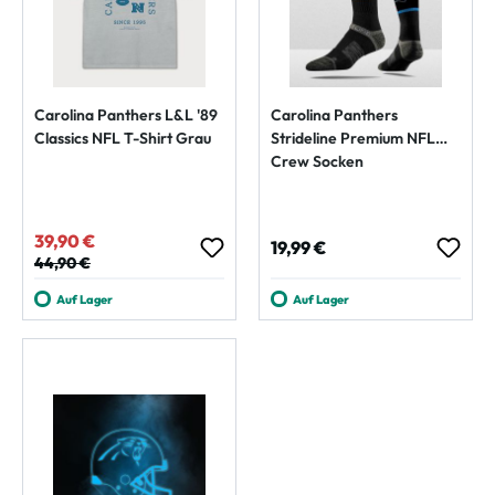
Carolina Panthers L&L '89
Carolina Panthers
Classics NFL T-Shirt Grau
Strideline Premium NFL
Crew Socken
39,90 €
Verkaufspreis:
Regulärer Preis:
19,99 €
Regulärer Preis:
44,90 €
Auf Lager
Auf Lager