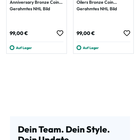
Anniversary Bronze Coin
Oilers Bronze Coin
Gerahmtes NHL Bild
Gerahmtes NHL Bild
Regulärer Preis:
Regulärer Preis:
99,00 €
99,00 €
Auf Lager
Auf Lager
Dein Team. Dein Style.
Dein Update.