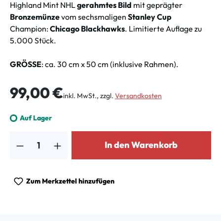
Highland Mint NHL
gerahmtes Bild
mit geprägter
Bronzemünze
vom sechsmaligen
Stanley Cup
Champion:
Chicago Blackhawks
. Limitierte Auflage zu
5.000 Stück.
GRÖSSE
: ca. 30 cm x 50 cm (inklusive Rahmen).
Regulärer Preis:
99,00 €
inkl. MwSt., zzgl.
Versandkosten
Auf Lager
Produkt Anzahl: Gib den gewünschten Wert ein oder benutze die Schalt
In den Warenkorb
Zum Merkzettel hinzufügen