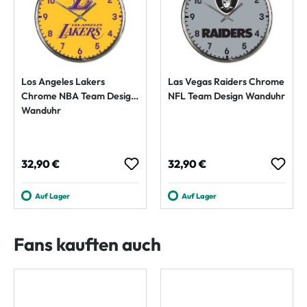
Los Angeles Lakers
Las Vegas Raiders Chrome
Chrome NBA Team Design
NFL Team Design Wanduhr
Wanduhr
Regulärer Preis:
Regulärer Preis:
32,90 €
32,90 €
Auf Lager
Auf Lager
Fans kauften auch