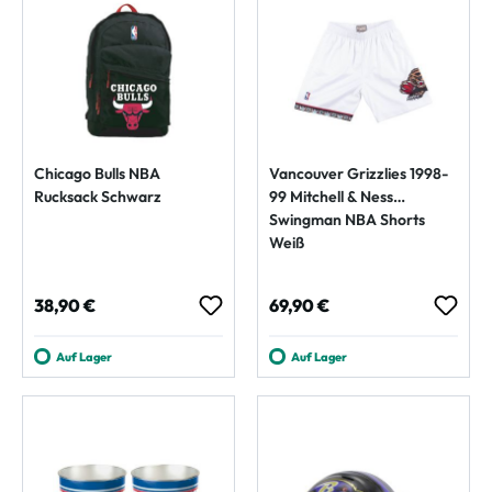
Chicago Bulls NBA
Vancouver Grizzlies 1998-
Rucksack Schwarz
99 Mitchell & Ness
Swingman NBA Shorts
Weiß
Regulärer Preis:
Regulärer Preis:
38,90 €
69,90 €
Auf Lager
Auf Lager