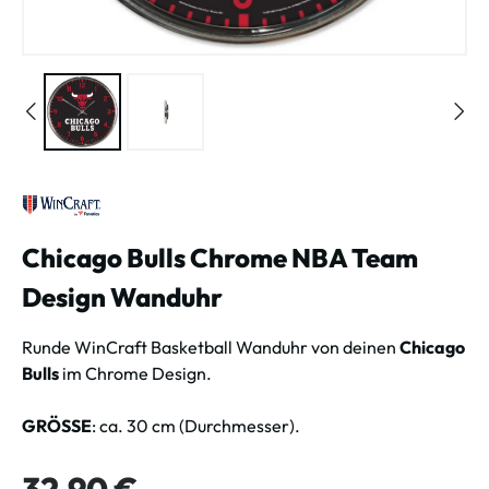
Chicago Bulls Chrome NBA Team
Design Wanduhr
Runde WinCraft Basketball Wanduhr von deinen
Chicago
Bulls
im Chrome Design.
GRÖSSE
: ca. 30 cm (Durchmesser).
Regulärer Preis:
32,90 €