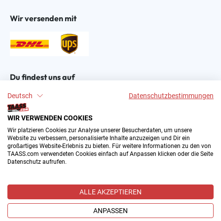
Wir versenden mit
Du findest uns auf
Deutsch
Datenschutzbestimmungen
WIR VERWENDEN COOKIES
Wir platzieren Cookies zur Analyse unserer Besucherdaten, um unsere
Website zu verbessern, personalisierte Inhalte anzuzeigen und Dir ein
großartiges Website-Erlebnis zu bieten. Für weitere Informationen zu den von
2004–∞ © by The All American Sports Store GmbH
TAASS.com verwendeten Cookies einfach auf Anpassen klicken oder die Seite
(TAASS®). Dein Online Shop für amerikanische Sport-
Datenschutz aufrufen.
Fanartikel in Deutschland.
Alle Preise inkl. gesetzl. Mehrwertsteuer zzgl.
ALLE AKZEPTIEREN
Versandkosten
und ggf. Nachnahmegebühren, wenn nicht
anders angegeben.
ANPASSEN