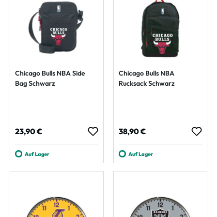
Chicago Bulls NBA Side
Chicago Bulls NBA
Bag Schwarz
Rucksack Schwarz
Regulärer Preis:
Regulärer Preis:
23,90 €
38,90 €
Auf Lager
Auf Lager