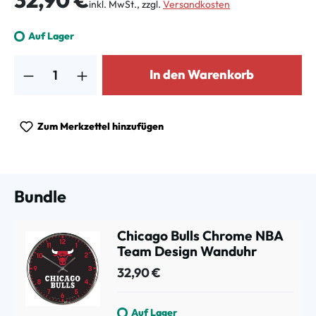
inkl. MwSt., zzgl.
Versandkosten
Auf Lager
Produkt Anzahl: Gib den gewünschten Wert ein oder benutze die Schalt
In den Warenkorb
Zum Merkzettel hinzufügen
Bundle
Chicago Bulls Chrome NBA
Team Design Wanduhr
32,90 €
Auf Lager