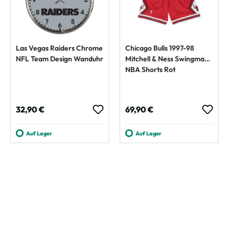
Las Vegas Raiders Chrome
Chicago Bulls 1997-98
NFL Team Design Wanduhr
Mitchell & Ness Swingman
NBA Shorts Rot
Regulärer Preis:
Regulärer Preis:
32,90 €
69,90 €
Auf Lager
Auf Lager