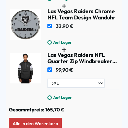
Las Vegas Raiders Chrome
NFL Team Design Wanduhr
32,90 €
Auf Lager
Las Vegas Raiders NFL
Quarter Zip Windbreaker
Jacke Schwarz
99,90 €
Auf Lager
Gesammtpreis:
165,70 €
Alle in den Warenkorb