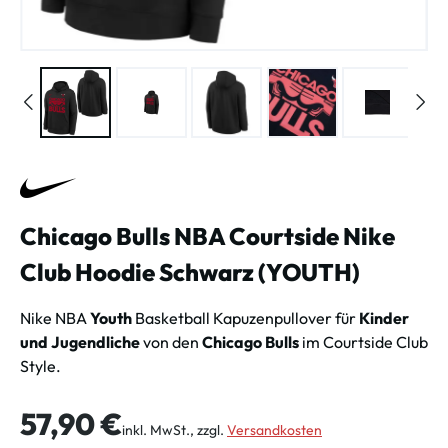
Chicago Bulls NBA Courtside Nike
Club Hoodie Schwarz (YOUTH)
Nike NBA
Youth
Basketball Kapuzenpullover für
Kinder
und Jugendliche
von den
Chicago Bulls
im Courtside Club
Style.
Regulärer Preis:
57,90 €
inkl. MwSt., zzgl.
Versandkosten