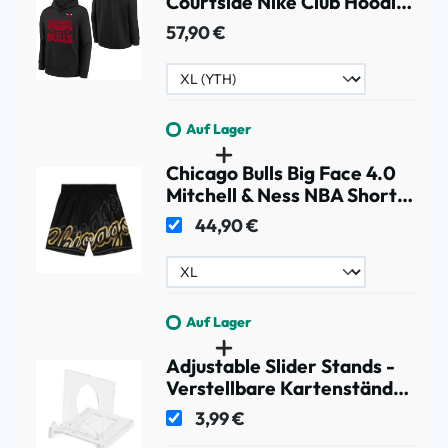
Courtside Nike Club Hoodie
Schwarz (YOUTH)
57,90 €
Auf Lager
Chicago Bulls Big Face 4.0
Mitchell & Ness NBA Shorts
Schwarz
44,90 €
Auf Lager
Adjustable Slider Stands -
Verstellbare Kartenständer
(5/Pack)
3,99 €