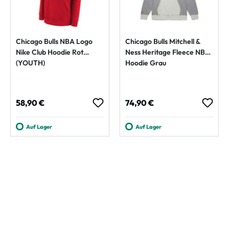
Chicago Bulls NBA Logo
Chicago Bulls Mitchell &
Nike Club Hoodie Rot
Ness Heritage Fleece NBA
(YOUTH)
Hoodie Grau
Regulärer Preis:
Regulärer Preis:
58,90 €
74,90 €
Auf Lager
Auf Lager