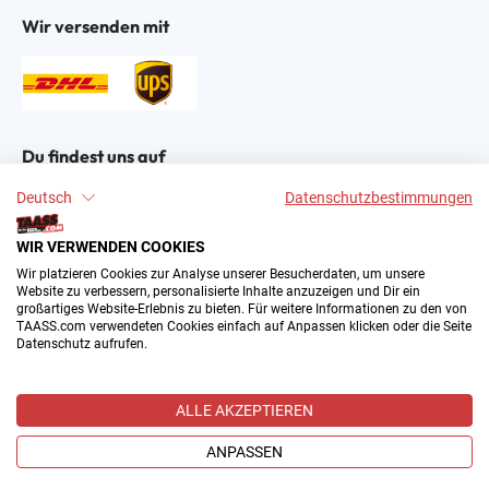
Wir versenden mit
Du findest uns auf
Deutsch
Datenschutzbestimmungen
WIR VERWENDEN COOKIES
Wir platzieren Cookies zur Analyse unserer Besucherdaten, um unsere
Website zu verbessern, personalisierte Inhalte anzuzeigen und Dir ein
großartiges Website-Erlebnis zu bieten. Für weitere Informationen zu den von
2004–∞ © by The All American Sports Store GmbH
TAASS.com verwendeten Cookies einfach auf Anpassen klicken oder die Seite
(TAASS®). Dein Online Shop für amerikanische Sport-
Datenschutz aufrufen.
Fanartikel in Deutschland.
Alle Preise inkl. gesetzl. Mehrwertsteuer zzgl.
ALLE AKZEPTIEREN
Versandkosten
und ggf. Nachnahmegebühren, wenn nicht
anders angegeben.
ANPASSEN