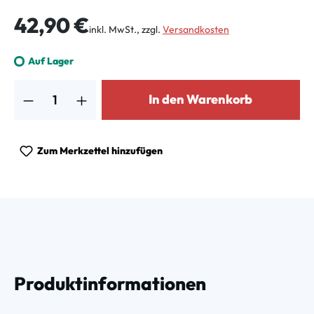
Regulärer Preis:
42,90 €
inkl. MwSt., zzgl.
Versandkosten
Auf Lager
Produkt Anzahl: Gib den gewünschten Wert ein oder benutze die Schalt
In den Warenkorb
Zum Merkzettel hinzufügen
Produktinformationen