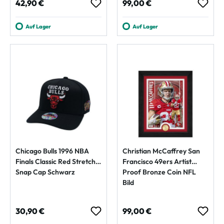
Regulärer Preis:
Regulärer Preis:
42,90 €
99,00 €
Auf Lager
Auf Lager
Chicago Bulls 1996 NBA
Christian McCaffrey San
Finals Classic Red Stretch-
Francisco 49ers Artist
Snap Cap Schwarz
Proof Bronze Coin NFL
Bild
Regulärer Preis:
Regulärer Preis:
30,90 €
99,00 €