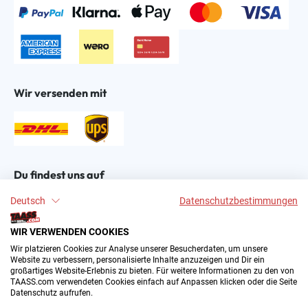
Wir versenden mit
Du findest uns auf
Deutsch
Datenschutzbestimmungen
WIR VERWENDEN COOKIES
Wir platzieren Cookies zur Analyse unserer Besucherdaten, um unsere
Website zu verbessern, personalisierte Inhalte anzuzeigen und Dir ein
großartiges Website-Erlebnis zu bieten. Für weitere Informationen zu den von
2004–∞ © by The All American Sports Store GmbH
TAASS.com verwendeten Cookies einfach auf Anpassen klicken oder die Seite
(TAASS®). Dein Online Shop für amerikanische Sport-
Datenschutz aufrufen.