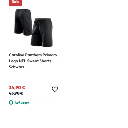
Sale
Carolina Panthers Primary
Logo NFL Sweat Shorts
Schwarz
34,90 €
Verkaufspreis:
Regulärer Preis:
43,90 €
Auf Lager