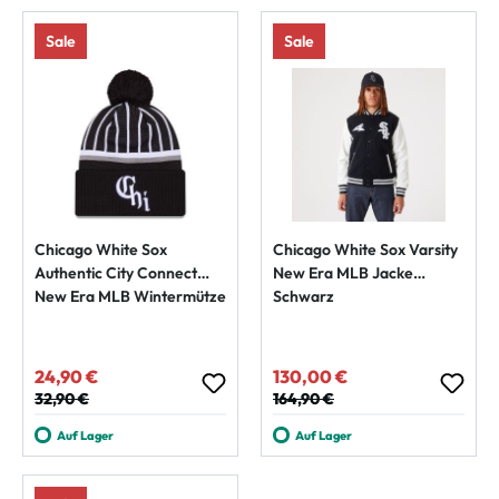
Sale
Sale
Chicago White Sox
Chicago White Sox Varsity
Authentic City Connect
New Era MLB Jacke
New Era MLB Wintermütze
Schwarz
24,90 €
130,00 €
Verkaufspreis:
Verkaufspreis:
Regulärer Preis:
32,90 €
Regulärer Preis:
164,90 €
Auf Lager
Auf Lager