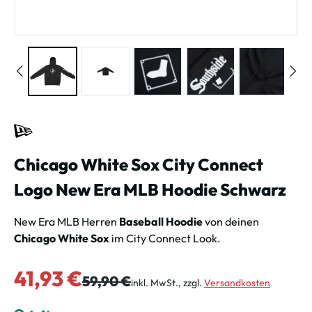
Chicago White Sox City Connect
Logo New Era MLB Hoodie Schwarz
New Era MLB Herren
Baseball Hoodie
von deinen
Chicago White Sox
im City Connect Look.
Verkaufspreis:
41,93 €
Regulärer Preis:
59,90 €
inkl. MwSt., zzgl.
Versandkosten