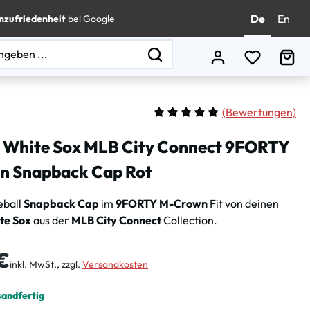
De
En
nzufriedenheit
bei Google
Du hast 0
Wa
(
Bewertungen)
Durchschnittliche Bewertung vo
 White Sox MLB City Connect 9FORTY
 Snapback Cap Rot
eball
Snapback Cap
im
9FORTY M-Crown
Fit von deinen
te Sox
aus der
MLB City Connect
Collection.
is:
€
inkl. MwSt., zzgl.
Versandkosten
sandfertig