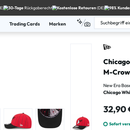
E)
30-Tage
Rückgaberecht
Kostenlose Retouren
(DE)
98% Kunde
Trading Cards
Marken
Chicago
M-Crown
New Era Bas
Chicago Whi
Regulärer Pre
32,90 
Sofort ver