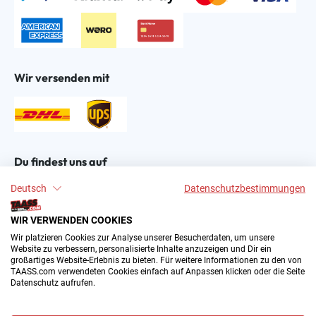
Wir versenden mit
Du findest uns auf
Deutsch
Datenschutzbestimmungen
WIR VERWENDEN COOKIES
Wir platzieren Cookies zur Analyse unserer Besucherdaten, um unsere
Website zu verbessern, personalisierte Inhalte anzuzeigen und Dir ein
großartiges Website-Erlebnis zu bieten. Für weitere Informationen zu den von
2004–∞ © by The All American Sports Store GmbH
TAASS.com verwendeten Cookies einfach auf Anpassen klicken oder die Seite
(TAASS®). Dein Online Shop für amerikanische Sport-
Datenschutz aufrufen.
Fanartikel in Deutschland.