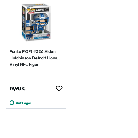
Funko POP! #326 Aidan
Hutchinson Detroit Lions
Vinyl NFL Figur
Regulärer Preis:
19,90 €
Auf Lager