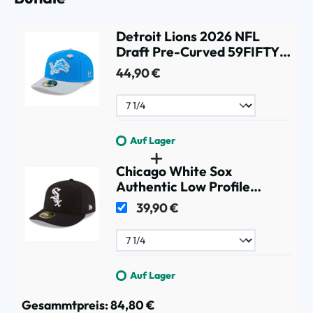
Detroit Lions 2026 NFL
Draft Pre-Curved 59FIFTY
Fitted Cap
44,90 €
Auf Lager
Chicago White Sox
Authentic Low Profile
59FIFTY MLB Cap Game
39,90 €
Auf Lager
Gesammtpreis:
84,80 €