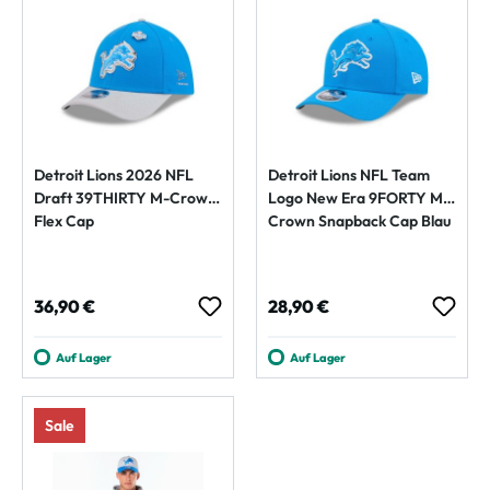
Detroit Lions 2026 NFL
Detroit Lions NFL Team
Draft 39THIRTY M-Crown
Logo New Era 9FORTY M-
Flex Cap
Crown Snapback Cap Blau
Regulärer Preis:
Regulärer Preis:
36,90 €
28,90 €
Auf Lager
Auf Lager
Sale