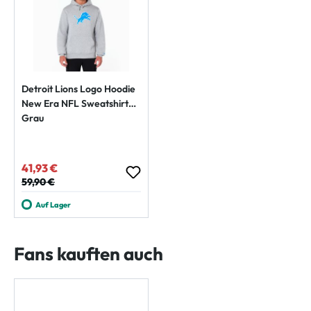
Detroit Lions Logo Hoodie
New Era NFL Sweatshirt
Grau
41,93 €
Verkaufspreis:
Regulärer Preis:
59,90 €
Auf Lager
Fans kauften auch