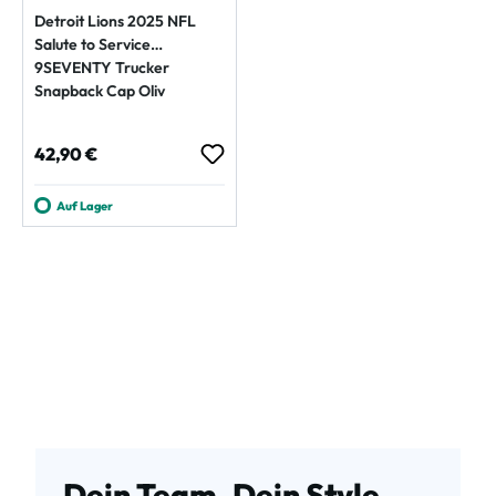
Detroit Lions 2025 NFL
Salute to Service
9SEVENTY Trucker
Snapback Cap Oliv
Regulärer Preis:
42,90 €
Auf Lager
Dein Team. Dein Style.