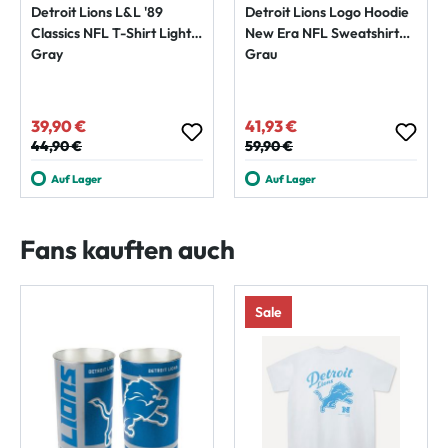
Detroit Lions L&L '89
Detroit Lions Logo Hoodie
Classics NFL T-Shirt Light
New Era NFL Sweatshirt
Gray
Grau
39,90 €
41,93 €
Verkaufspreis:
Verkaufspreis:
Regulärer Preis:
44,90 €
Regulärer Preis:
59,90 €
Auf Lager
Auf Lager
Fans kauften auch
Sale