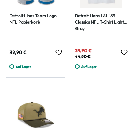
Detroit Lions Team Logo
Detroit Lions L&L '89
NFL Papierkorb
Classics NFL T-Shirt Light
Gray
39,90 €
Verkaufspreis:
Regulärer Preis:
32,90 €
Regulärer Preis:
44,90 €
Auf Lager
Auf Lager