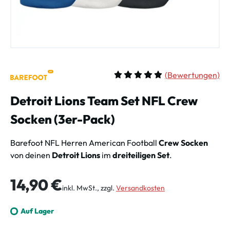
(
Bewertungen)
Durchschnittliche Bewertung vo
Detroit Lions Team Set NFL Crew
Socken (3er-Pack)
Barefoot NFL Herren American Football
Crew Socken
von deinen
Detroit Lions
im
dreiteiligen Set
.
Regulärer Preis:
14,90 €
inkl. MwSt., zzgl.
Versandkosten
Auf Lager