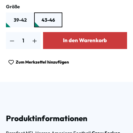
auswählen
Größe
39-42
43-46
Produkt Anzahl: Gib den gewünschten Wert ein oder benutze die Schalt
In den Warenkorb
Zum Merkzettel hinzufügen
Produktinformationen
Barefoot NFL Herren American Football
Crew Socken