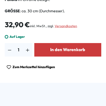
GRÖSSE
: ca. 30 cm (Durchmesser).
Regulärer Preis:
32,90 €
inkl. MwSt., zzgl.
Versandkosten
Auf Lager
Produkt Anzahl: Gib den gewünschten Wert ein oder benutze die Schalt
In den Warenkorb
Zum Merkzettel hinzufügen