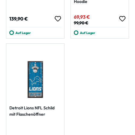
Hoodie
69,93 €
Verkaufspreis:
Regulärer Preis:
139,90 €
Regulärer Preis:
99,90 €
Auf Lager
Auf Lager
Detroit Lions NFL Schild
mit Flaschenöffner