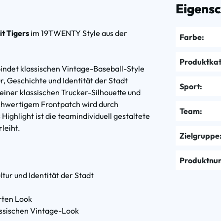
Eigens
it Tigers
im 19TWENTY Style aus der
Farbe:
Produktkat
indet klassischen Vintage-Baseball-Style
r, Geschichte und Identität der Stadt
Sport:
iner klassischen Trucker-Silhouette und
hochwertigem Frontpatch wird durch
Team:
ighlight ist die teamindividuell gestaltete
leiht.
Zielgruppe
Produktnu
ltur und Identität der Stadt
erten Look
assischen Vintage-Look