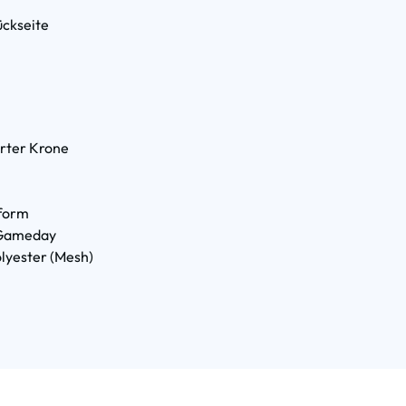
ückseite
erter Krone
sform
 Gameday
olyester (Mesh)