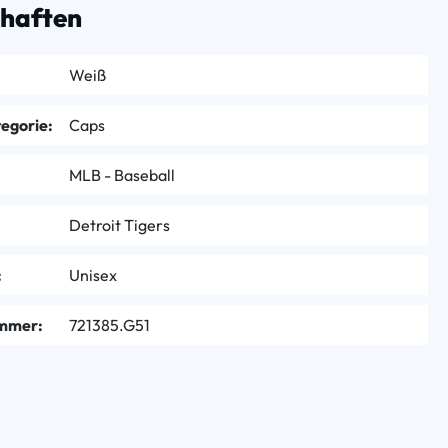
chaften
Weiß
egorie:
Caps
MLB - Baseball
Detroit Tigers
:
Unisex
mmer:
721385.G51