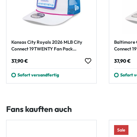
Kansas City Royals 2026 MLB City
Baltimore 
Connect 19TWENTY Fan Pack
Connect 1
Adjustable Trucker Cap Weiß
Adjustable
Regulärer Preis:
Regulärer
37,90 €
37,90 €
Sofort versandfertig
Sofort v
Fans kauften auch
Sale