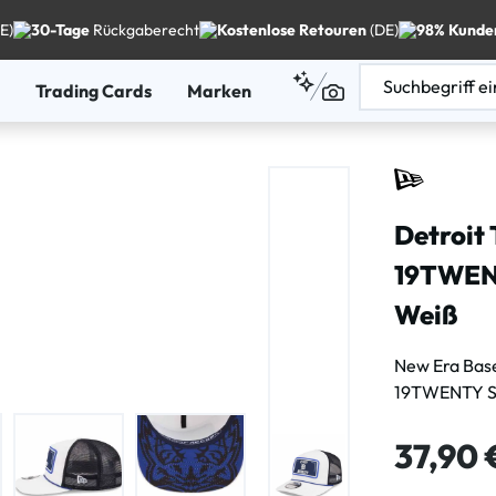
E)
30-Tage
Rückgaberecht
Kostenlose Retouren
(DE)
98% Kunde
Trading Cards
Marken
Detroit
19TWENT
Weiß
New Era Bas
19TWENTY Sty
Regulärer Pre
37,90 