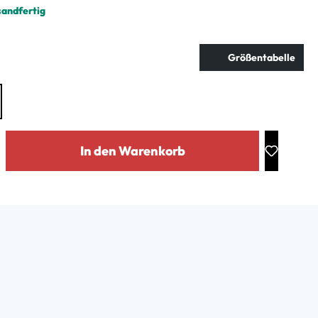
sandfertig
ählen
Größentabelle
: Gib den gewünschten Wert ein oder benutze die Schaltflächen um die Anz
In den Warenkorb