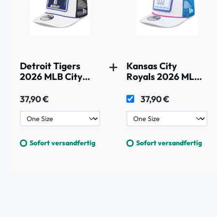
Detroit Tigers
Kansas City
2026 MLB City
Royals 2026 MLB
Connect
City Connect
19TWENTY Fan
19TWENTY Fan
37,90 €
37,90 €
Pack Adjustable
Pack Adjustable
Trucker Cap Weiß
Trucker Cap Weiß
Sofort versandfertig
Sofort versandfertig