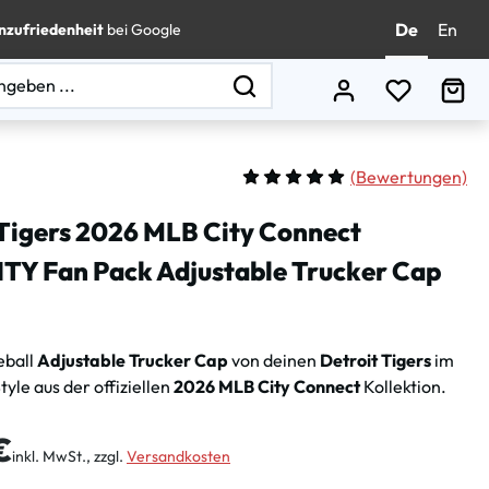
De
En
nzufriedenheit
bei Google
Du hast 0
Wa
(
Bewertungen)
Durchschnittliche Bewertung vo
 Tigers 2026 MLB City Connect
Y Fan Pack Adjustable Trucker Cap
eball
Adjustable Trucker Cap
von deinen
Detroit Tigers
im
le aus der offiziellen
2026 MLB City Connect
Kollektion.
is:
€
inkl. MwSt., zzgl.
Versandkosten