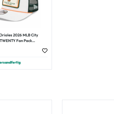
Orioles 2026 MLB City
9TWENTY Fan Pack
 Trucker Cap Weiß
 Preis:
ersandfertig