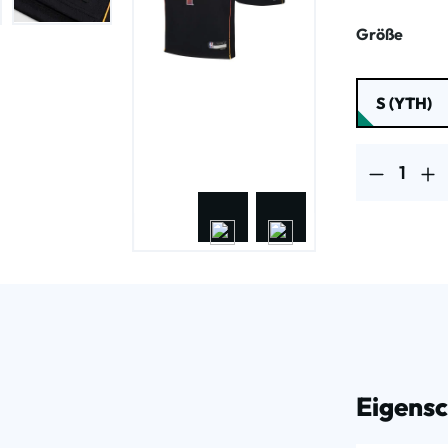
ausw
Größe
S (YTH)
Produkt Anzahl
Eigens