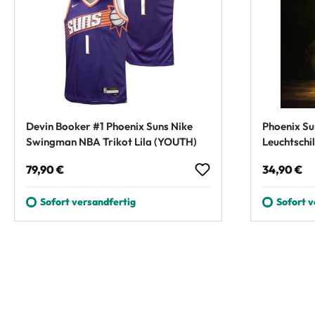
Devin Booker #1 Phoenix Suns Nike
Phoenix S
Swingman NBA Trikot Lila (YOUTH)
Leuchtschi
Regulärer Preis:
Regulärer
79,90 €
34,90 €
Sofort versandfertig
Sofort v