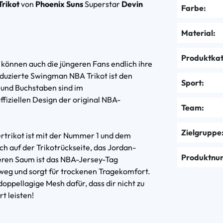
rikot
von
Phoenix Suns
Superstar
Devin
Farbe:
Material:
Produktkat
können auch die jüngeren Fans endlich ihre
oduzierte Swingman NBA Trikot ist den
Sport:
 und Buchstaben sind im
iziellen Design der original NBA-
Team:
Zielgruppe
rtrikot ist mit der Nummer 1 und dem
 auf der Trikotrückseite, das Jordan-
Produktnu
eren Saum ist das NBA-Jersey-Tag
weg und sorgt für trockenen Tragekomfort.
doppellagige Mesh dafür, dass dir nicht zu
t leisten!