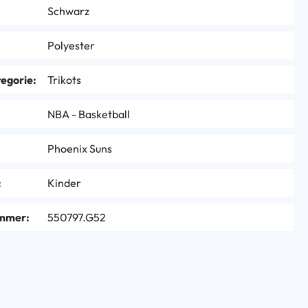
Schwarz
Polyester
egorie:
Trikots
NBA - Basketball
Phoenix Suns
:
Kinder
mmer:
550797.G52