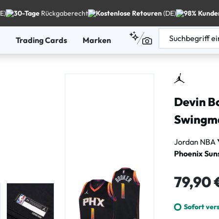
E)
30-Tage
Rückgaberecht
Kostenlose Retouren
(DE)
98% Kunde
Trading Cards
Marken
Devin B
Swingma
Jordan NBA
Phoenix Sun
Regulärer Pre
79,90 
Sofort ver