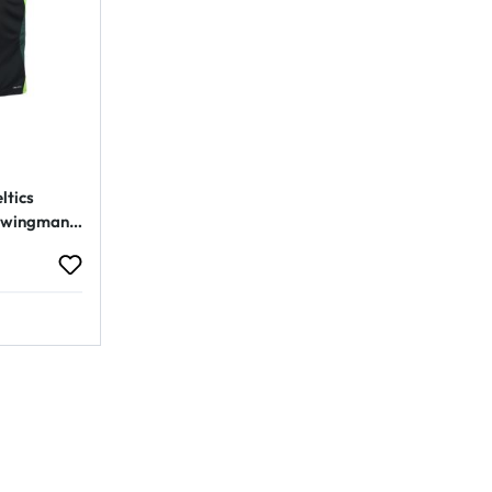
ltics
 Swingman