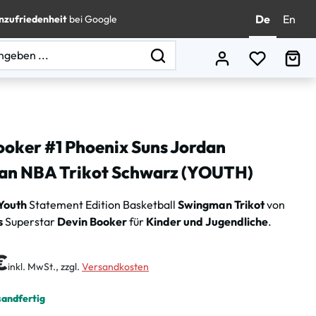
De
En
nzufriedenheit
bei Google
Du hast 0
Wa
ooker #1 Phoenix Suns Jordan
n NBA Trikot Schwarz (YOUTH)
Youth
Statement Edition Basketball
Swingman Trikot
von
s
Superstar
Devin Booker
für
Kinder und Jugendliche
.
is:
€
inkl. MwSt., zzgl.
Versandkosten
sandfertig