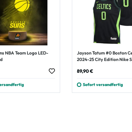
uns NBA Team Logo LED-
Jayson Tatum #0 Boston Ce
ld
2024-25 City Edition Nike
NBA Trikot (YOUTH)
 Preis:
Regulärer Preis:
89,90 €
ersandfertig
Sofort versandfertig