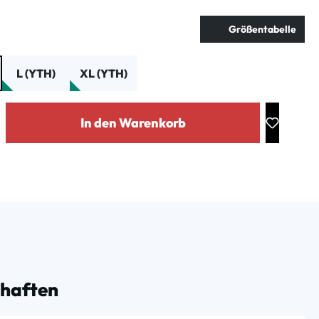
ählen
Größentabelle
L (YTH)
XL (YTH)
: Gib den gewünschten Wert ein oder benutze die Schaltflächen um die Anz
In den Warenkorb
chaften