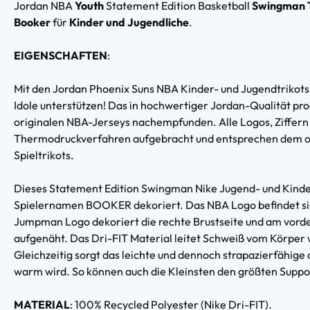
Jordan NBA
Youth
Statement Edition Basketball
Swingman T
Booker
für
Kinder und Jugendliche
.
EIGENSCHAFTEN
:
Mit den Jordan Phoenix Suns NBA Kinder- und Jugendtrikots 
Idole unterstützen! Das in hochwertiger Jordan-Qualität pr
originalen NBA-Jerseys nachempfunden. Alle Logos, Ziffern
Thermodruckverfahren aufgebracht und entsprechen dem off
Spieltrikots.
Dieses Statement Edition Swingman Nike Jugend- und Kinde
Spielernamen BOOKER dekoriert. Das NBA Logo befindet sich
Jumpman Logo dekoriert die rechte Brustseite und am vord
aufgenäht. Das Dri-FIT Material leitet Schweiß vom Körper 
Gleichzeitig sorgt das leichte und dennoch strapazierfähige 
warm wird. So können auch die Kleinsten den größten Suppor
MATERIAL
: 100% Recycled Polyester (Nike Dri-FIT).