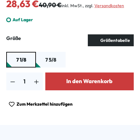
Verkaufspreis:
28,63 €
Regulärer Preis:
40,90 €
inkl. MwSt., zzgl.
Versandkosten
Auf Lager
auswählen
Größe
Größentabelle
7 1/8
7 5/8
Produkt Anzahl: Gib den gewünschten Wert ein oder benutze die Schalt
In den Warenkorb
Zum Merkzettel hinzufügen