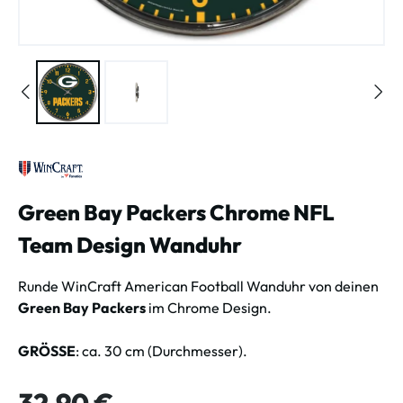
Green Bay Packers Chrome NFL
Team Design Wanduhr
Runde WinCraft American Football Wanduhr von deinen
Green Bay Packers
im Chrome Design.
GRÖSSE
: ca. 30 cm (Durchmesser).
Regulärer Preis:
32,90 €