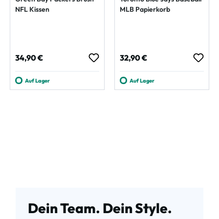
NFL Kissen
MLB Papierkorb
Regulärer Preis:
Regulärer Preis:
34,90 €
32,90 €
Auf Lager
Auf Lager
Dein Team. Dein Style.