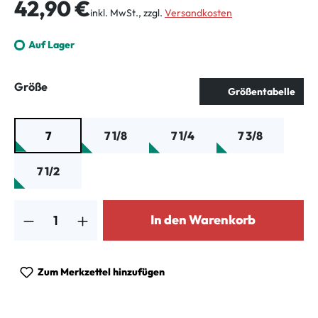
Regulärer Preis:
42,90 €
inkl. MwSt., zzgl.
Versandkosten
Auf Lager
auswählen
Größe
Größentabelle
7
7 1/8
7 1/4
7 3/8
7 1/2
Produkt Anzahl: Gib den gewünschten Wert ein oder benutze die Schalt
In den Warenkorb
Zum Merkzettel hinzufügen