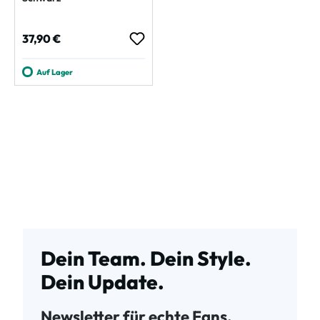
Regulärer Preis:
37,90 €
Auf Lager
Dein Team. Dein Style.
Dein Update.
Newsletter für echte Fans.