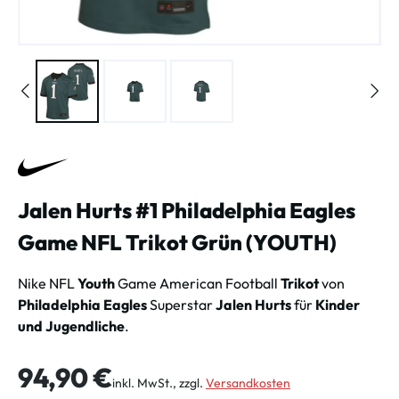
Jalen Hurts #1 Philadelphia Eagles
Game NFL Trikot Grün (YOUTH)
Nike NFL
Youth
Game American Football
Trikot
von
Philadelphia Eagles
Superstar
Jalen Hurts
für
Kinder
und Jugendliche
.
Regulärer Preis:
94,90 €
inkl. MwSt., zzgl.
Versandkosten