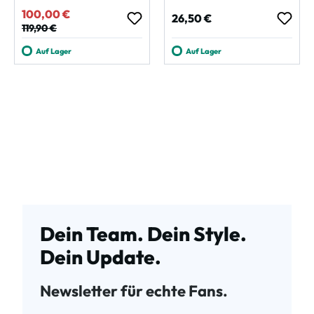
100,00 €
Verkaufspreis:
Regulärer Preis:
26,50 €
Regulärer Preis:
119,90 €
Auf Lager
Auf Lager
Dein Team. Dein Style.
Dein Update.
Newsletter für echte Fans.