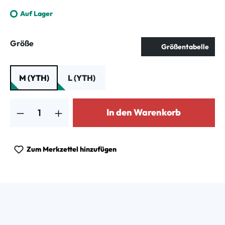
Auf Lager
auswählen
Größe
Größentabelle
M (YTH)
L (YTH)
Produkt Anzahl: Gib den gewünschten Wert ein oder benutze die Schalt
In den Warenkorb
Zum Merkzettel hinzufügen