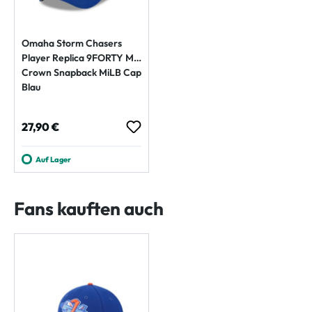
Omaha Storm Chasers
Player Replica 9FORTY M-
Crown Snapback MiLB Cap
Blau
Regulärer Preis:
27,90 €
Auf Lager
Fans kauften auch