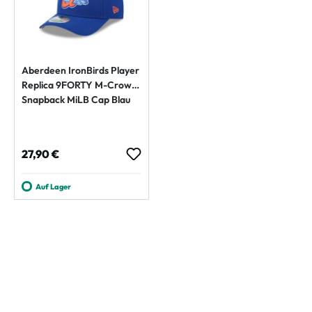
Aberdeen IronBirds Player
Replica 9FORTY M-Crown
Snapback MiLB Cap Blau
Regulärer Preis:
27,90 €
Auf Lager