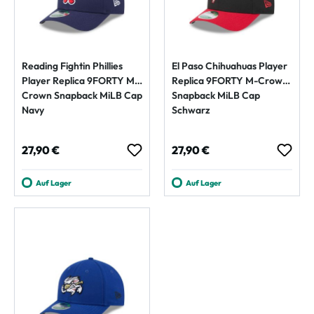
Reading Fightin Phillies
El Paso Chihuahuas Player
Player Replica 9FORTY M-
Replica 9FORTY M-Crown
Crown Snapback MiLB Cap
Snapback MiLB Cap
Navy
Schwarz
Regulärer Preis:
Regulärer Preis:
27,90 €
27,90 €
Auf Lager
Auf Lager