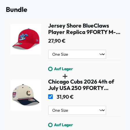
Bundle
Jersey Shore BlueClaws
Player Replica 9FORTY M-
Crown Snapback MiLB Cap
27,90 €
Rot
Auf Lager
Chicago Cubs 2026 4th of
July USA 250 9FORTY
Snapback MLB Cap
31,90 €
Auf Lager