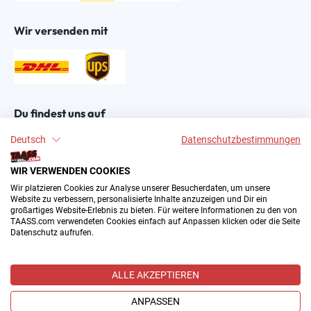
Wir versenden mit
Du findest uns auf
Deutsch
Datenschutzbestimmungen
WIR VERWENDEN COOKIES
Wir platzieren Cookies zur Analyse unserer Besucherdaten, um unsere
Website zu verbessern, personalisierte Inhalte anzuzeigen und Dir ein
großartiges Website-Erlebnis zu bieten. Für weitere Informationen zu den von
2004–∞ © by The All American Sports Store GmbH
TAASS.com verwendeten Cookies einfach auf Anpassen klicken oder die Seite
(TAASS®). Dein Online Shop für amerikanische Sport-
Datenschutz aufrufen.
Fanartikel in Deutschland.
Alle Preise inkl. gesetzl. Mehrwertsteuer zzgl.
ALLE AKZEPTIEREN
Versandkosten
und ggf. Nachnahmegebühren, wenn nicht
anders angegeben.
ANPASSEN