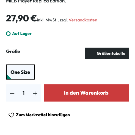
MiLB Player Replica Edition.
Regulärer Preis:
27,90 €
inkl. MwSt., zzgl.
Versandkosten
Auf Lager
auswählen
Größe
Größentabelle
One Size
Produkt Anzahl: Gib den gewünschten Wert ein oder benutze die Schalt
In den Warenkorb
Zum Merkzettel hinzufügen