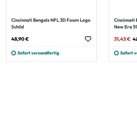
Cincinnati Bengals NFL 3D Foam Logo
Cincinnati
Schild
New Era 59
Regulärer Preis:
Verkaufsp
Re
48,90 €
31,43 €
4
Sofort versandfertig
Sofort v