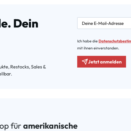
e. Dein
newsletter.labelEmail
Ich habe die
Datenschutzbest
mit ihnen einverstanden.
Jetzt anmelden
kte, Restocks, Sales &
llbar.
hop für
amerikanische