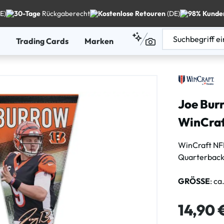
E)
30-Tage
Rückgaberecht
Kostenlose Retouren
(DE)
98% Kunde
Trading Cards
Marken
Joe Bur
WinCraf
WinCraft NF
Quarterback
GRÖSSE
: ca
Regulärer Pre
14,90 