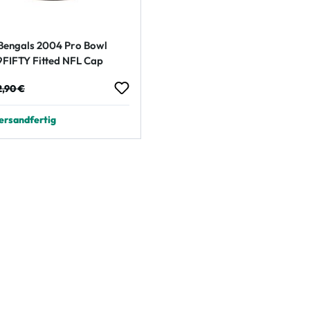
 Bengals 2004 Pro Bowl
FIFTY Fitted NFL Cap
reis:
gulärer Preis:
2,90 €
ersandfertig