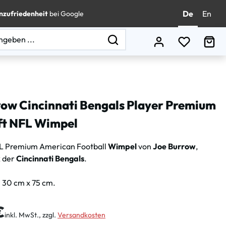
De
En
nzufriedenheit
bei Google
Du hast 0
Wa
row Cincinnati Bengals Player Premium
t NFL Wimpel
L Premium American Football
Wimpel
von
Joe Burrow
,
 der
Cincinnati Bengals
.
. 30 cm x 75 cm.
is:
€
inkl. MwSt., zzgl.
Versandkosten