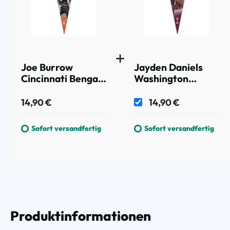
Joe Burrow
Jayden Daniels
Cincinnati Bengals
Washington
Player Premium
Commanders
WinCraft NFL
Player Premium
14,90 €
14,90 €
Wimpel
WinCraft NFL
Wimpel
Sofort versandfertig
Sofort versandfertig
Produktinformationen