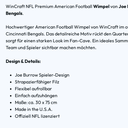
WinCraft NFL Premium American Football
Wimpel
von
Joe
Bengals
.
Hochwertiger American Football Wimpel von WinCraft im off
Cincinnati Bengals. Das detailreiche Motiv rückt den Quarte
sorgt für einen starken Look im Fan-Cave. Ein ideales Samml
Team und Spieler sichtbar machen möchten.
Design & Details:
Joe Burrow Spieler-Design
Strapazierfähiger Filz
Flexibel aufrollbar
Einfach aufzuhängen
Maße: ca. 30 x 75 cm
Made in the U.S.A.
Offiziell NFL lizenziert