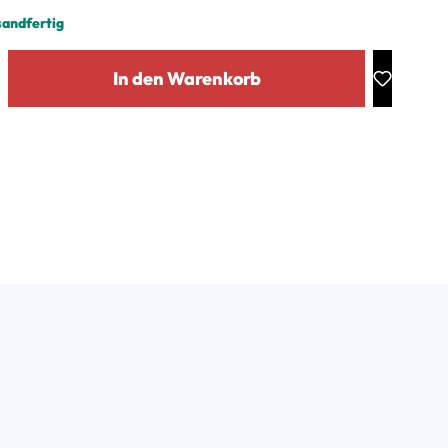
sandfertig
: Gib den gewünschten Wert ein oder benutze die Schaltflächen um die Anz
In den Warenkorb