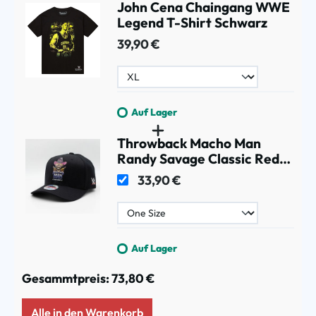
John Cena Chaingang WWE
Legend T-Shirt Schwarz
39,90 €
Auf Lager
Throwback Macho Man
Randy Savage Classic Red
Snapback WWE Cap
33,90 €
Schwarz
Auf Lager
Gesammtpreis:
73,80 €
Alle in den Warenkorb