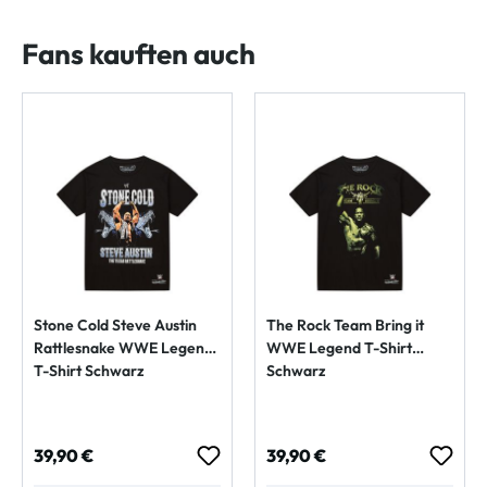
Fans kauften auch
Stone Cold Steve Austin
The Rock Team Bring it
Rattlesnake WWE Legend
WWE Legend T-Shirt
T-Shirt Schwarz
Schwarz
Regulärer Preis:
Regulärer Preis:
39,90 €
39,90 €