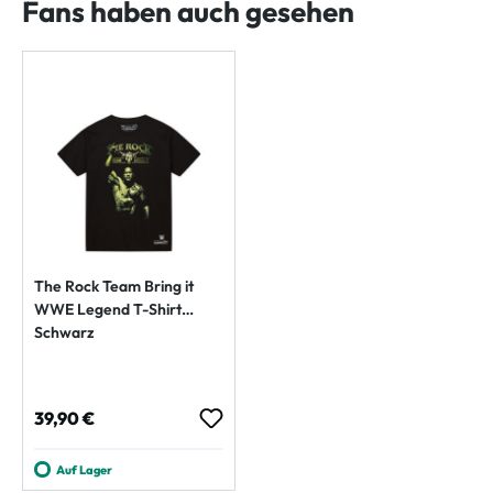
Fans haben auch gesehen
The Rock Team Bring it
WWE Legend T-Shirt
Schwarz
Regulärer Preis:
39,90 €
Auf Lager