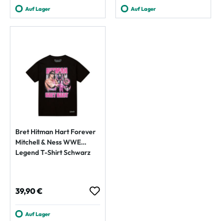
Auf Lager
Auf Lager
Bret Hitman Hart Forever
Mitchell & Ness WWE
Legend T-Shirt Schwarz
Regulärer Preis:
39,90 €
Auf Lager