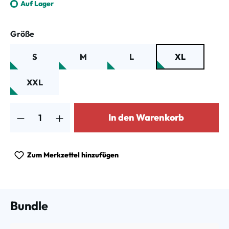
Auf Lager
auswählen
Größe
S
M
L
XL
XXL
Produkt Anzahl: Gib den gewünschten Wert ein oder benutze die Schalt
In den Warenkorb
Zum Merkzettel hinzufügen
Bundle