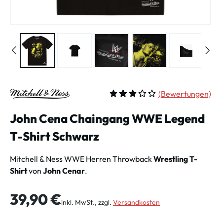
(
Bewertungen)
Durchschnittliche Bewertung vo
John Cena Chaingang WWE Legend
T-Shirt Schwarz
Mitchell & Ness WWE Herren Throwback
Wrestling T-
Shirt
von
John Cenar
.
Regulärer Preis:
39,90 €
inkl. MwSt., zzgl.
Versandkosten