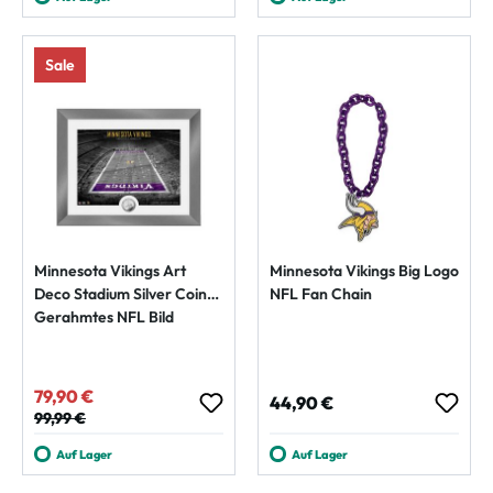
Sale
Minnesota Vikings Art
Minnesota Vikings Big Logo
Deco Stadium Silver Coin
NFL Fan Chain
Gerahmtes NFL Bild
79,90 €
Verkaufspreis:
Regulärer Preis:
44,90 €
Regulärer Preis:
99,99 €
Auf Lager
Auf Lager