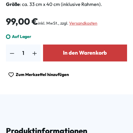
Größe
: ca. 33 cm x 40 cm (inklusive Rahmen).
Regulärer Preis:
99,00 €
inkl. MwSt., zzgl.
Versandkosten
Auf Lager
Produkt Anzahl: Gib den gewünschten Wert ein oder benutze die Schalt
In den Warenkorb
Zum Merkzettel hinzufügen
Produktinformationen