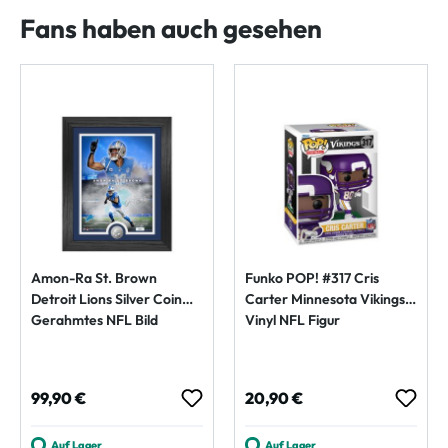
Fans haben auch gesehen
Amon-Ra St. Brown
Funko POP! #317 Cris
Detroit Lions Silver Coin
Carter Minnesota Vikings
Gerahmtes NFL Bild
Vinyl NFL Figur
Regulärer Preis:
Regulärer Preis:
99,90 €
20,90 €
Auf Lager
Auf Lager