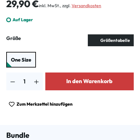
Regulärer Preis:
29,90 €
inkl. MwSt., zzgl.
Versandkosten
Auf Lager
auswählen
Größe
Größentabelle
One Size
Produkt Anzahl: Gib den gewünschten Wert ein oder benutze die Schalt
In den Warenkorb
Zum Merkzettel hinzufügen
Bundle