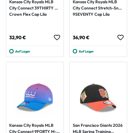
Kansas City Royals MLB
Kansas City Royals MLB
City Connect 39THIRTY M-
City Connect Stretch-Snap
Crown Flex Cap Lila
9SEVENTY Cap Lila
Regulärer Preis:
Regulärer Preis:
32,90 €
36,90 €
Auf Lager
Auf Lager
Kansas City Royals MLB
San Francisco Giants 2026
City Connect 9FORTY M-
MLB Spring Training