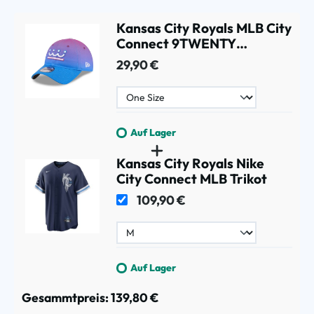
Kansas City Royals MLB City
Connect 9TWENTY
Adjustable Cap Lila
29,90 €
Auf Lager
Kansas City Royals Nike
City Connect MLB Trikot
109,90 €
Auf Lager
Gesammtpreis:
139,80 €