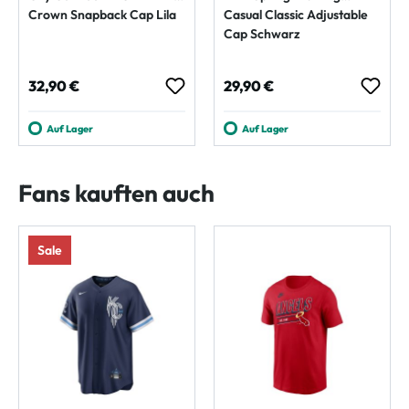
Crown Snapback Cap Lila
Casual Classic Adjustable
Cap Schwarz
Regulärer Preis:
Regulärer Preis:
32,90 €
29,90 €
Auf Lager
Auf Lager
Fans kauften auch
Sale