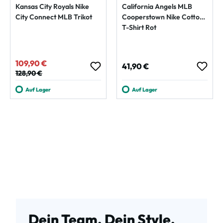
Kansas City Royals Nike
California Angels MLB
City Connect MLB Trikot
Cooperstown Nike Cotton
T-Shirt Rot
109,90 €
Verkaufspreis:
Regulärer Preis:
41,90 €
Regulärer Preis:
128,90 €
Auf Lager
Auf Lager
Dein Team. Dein Style.