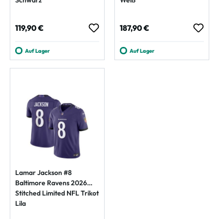
Regulärer Preis:
Regulärer Preis:
119,90 €
187,90 €
Auf Lager
Auf Lager
Lamar Jackson #8
Baltimore Ravens 2026
Stitched Limited NFL Trikot
Lila