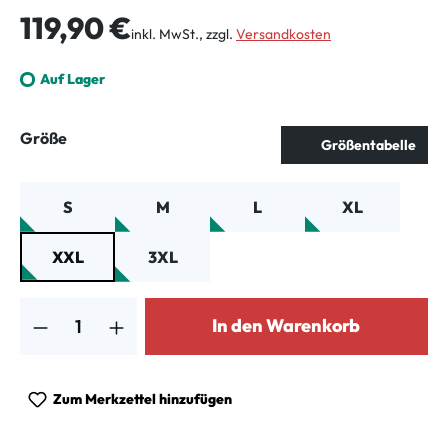
Regulärer Preis:
119,90 €
inkl. MwSt., zzgl.
Versandkosten
Auf Lager
auswählen
Größe
Größentabelle
S
M
L
XL
XXL
3XL
Produkt Anzahl: Gib den gewünschten Wert ein oder benutze die Schalt
In den Warenkorb
Zum Merkzettel hinzufügen