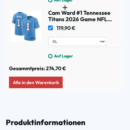
Cam Ward #1 Tennessee
Titans 2026 Game NFL
Trikot Blau
119,90 €
Auf Lager
Gesammtpreis:
274,70 €
Alle in den Warenkorb
Produktinformationen