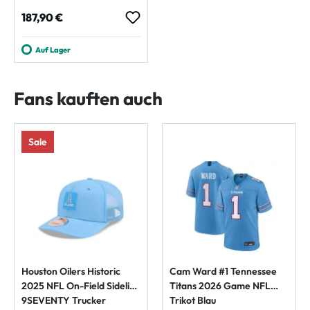
Regulärer Preis:
187,90 €
Auf Lager
Fans kauften auch
Sale
Houston Oilers Historic
Cam Ward #1 Tennessee
2025 NFL On-Field Sideline
Titans 2026 Game NFL
9SEVENTY Trucker
Trikot Blau