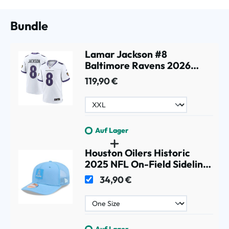
Bundle
Lamar Jackson #8
Baltimore Ravens 2026
Game NFL Trikot Weiß
119,90 €
Auf Lager
Houston Oilers Historic
2025 NFL On-Field Sideline
9SEVENTY Trucker
34,90 €
Snapback Cap
Auf Lager