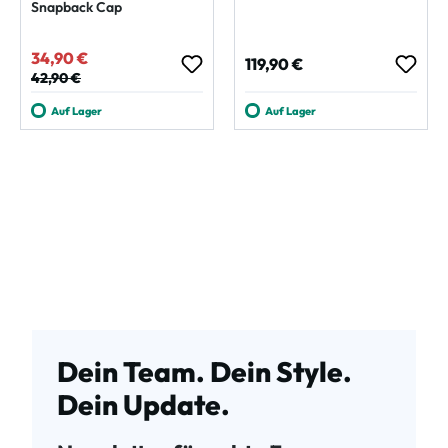
Snapback Cap
34,90 €
Verkaufspreis:
Regulärer Preis:
119,90 €
Regulärer Preis:
42,90 €
Auf Lager
Auf Lager
Dein Team. Dein Style.
Dein Update.