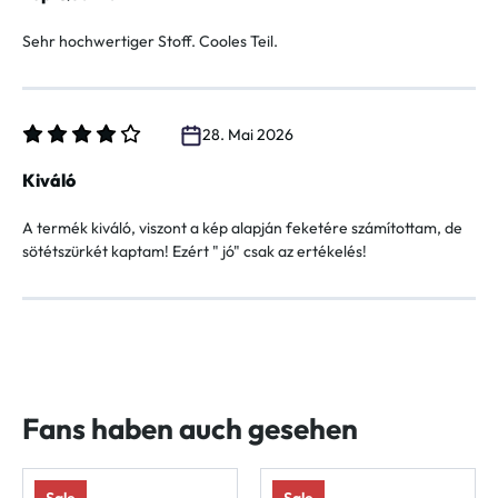
Sehr hochwertiger Stoff. Cooles Teil.
28. Mai 2026
Bewertung mit 4 von 5 Sternen
Kiváló
A termék kiváló, viszont a kép alapján feketére számítottam, de
sötétszürkét kaptam! Ezért " jó" csak az ertékelés!
Fans haben auch gesehen
Sale
Sale