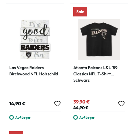
Sale
Las Vegas Raiders
Atlanta Falcons L&L '89
Birchwood NFL Holzschild
Classics NFL T-Shirt
Schwarz
39,90 €
Verkaufspreis:
Regulärer Preis:
14,90 €
Regulärer Preis:
44,90 €
Auf Lager
Auf Lager