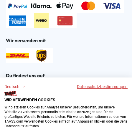
Wir versenden mit
Du findest uns auf
Deutsch
Datenschutzbestimmungen
WIR VERWENDEN COOKIES
Wir platzieren Cookies zur Analyse unserer Besucherdaten, um unsere
Website zu verbessern, personalisierte Inhalte anzuzeigen und Dir ein
großartiges Website-Erlebnis zu bieten. Für weitere Informationen zu den von
2004–∞ © by The All American Sports Store GmbH
TAASS.com verwendeten Cookies einfach auf Anpassen klicken oder die Seite
(TAASS®). Dein Online Shop für amerikanische Sport-
Datenschutz aufrufen.