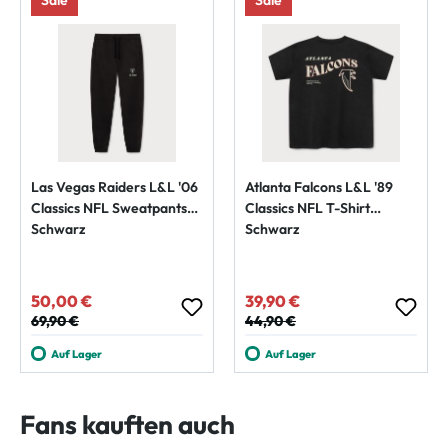
Las Vegas Raiders L&L '06
Atlanta Falcons L&L '89
Classics NFL Sweatpants
Classics NFL T-Shirt
Schwarz
Schwarz
50,00 €
39,90 €
Verkaufspreis:
Verkaufspreis:
Regulärer Preis:
69,90 €
Regulärer Preis:
44,90 €
Auf Lager
Auf Lager
Fans kauften auch