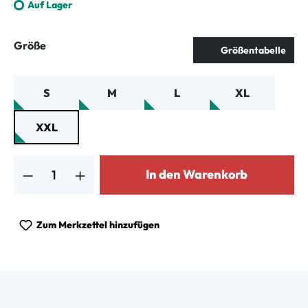
Auf Lager
auswählen
Größe
Größentabelle
S
M
L
XL
XXL
Produkt Anzahl: Gib den gewünschten Wert ein oder benutze die Schalt
In den Warenkorb
Zum Merkzettel hinzufügen