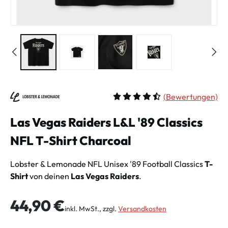
(
Bewertungen)
Durchschnittliche Bewertung vo
Las Vegas Raiders L&L '89 Classics
NFL T-Shirt Charcoal
Lobster & Lemonade NFL Unisex '89 Football Classics
T-
Shirt
von deinen
Las Vegas Raiders
.
Regulärer Preis:
44,90 €
inkl. MwSt., zzgl.
Versandkosten