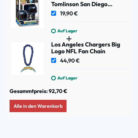
Tomlinson San Diego
Chargers Vinyl NFL Figur
19,90 €
Auf Lager
Los Angeles Chargers Big
Logo NFL Fan Chain
44,90 €
Auf Lager
Gesammtpreis:
92,70 €
Alle in den Warenkorb