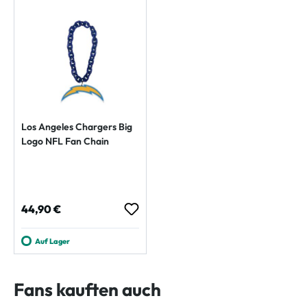
Los Angeles Chargers Big
Logo NFL Fan Chain
Regulärer Preis:
44,90 €
Auf Lager
Fans kauften auch