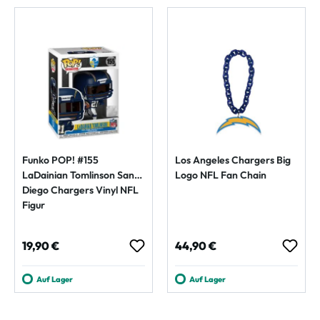
Funko POP! #155
Los Angeles Chargers Big
LaDainian Tomlinson San
Logo NFL Fan Chain
Diego Chargers Vinyl NFL
Figur
Regulärer Preis:
Regulärer Preis:
19,90 €
44,90 €
Auf Lager
Auf Lager