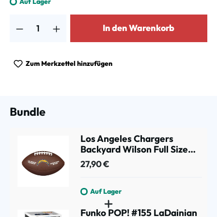
Auf Lager
Produkt Anzahl: Gib den gewünschten Wert ein oder benutze die Schalt
In den Warenkorb
Zum Merkzettel hinzufügen
Bundle
Los Angeles Chargers
Backyard Wilson Full Size
NFL Football
27,90 €
Auf Lager
Funko POP! #155 LaDainian