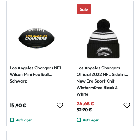
Sale
Los Angeles Chargers NFL
Los Angeles Chargers
Wilson Mini Football
Official 2022 NFL Sideline
Schwarz
New Era Sport Knit
Wintermütze Black &
White
24,68 €
Verkaufspreis:
Regulärer Preis:
15,90 €
Regulärer Preis:
32,90 €
Auf Lager
Auf Lager