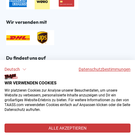
Wir versenden mit
Du findest uns auf
Deutsch
Datenschutzbestimmungen
WIR VERWENDEN COOKIES
Wir platzieren Cookies zur Analyse unserer Besucherdaten, um unsere
Website zu verbessern, personalisierte Inhalte anzuzeigen und Dir ein
großartiges Website-Erlebnis zu bieten. Für weitere Informationen zu den von
2004–∞ © by The All American Sports Store GmbH
TAASS.com verwendeten Cookies einfach auf Anpassen klicken oder die Seite
(TAASS®). Dein Online Shop für amerikanische Sport-
Datenschutz aufrufen.
Fanartikel in Deutschland.
Alle Preise inkl. gesetzl. Mehrwertsteuer zzgl.
ALLE AKZEPTIEREN
Versandkosten
und ggf. Nachnahmegebühren, wenn nicht