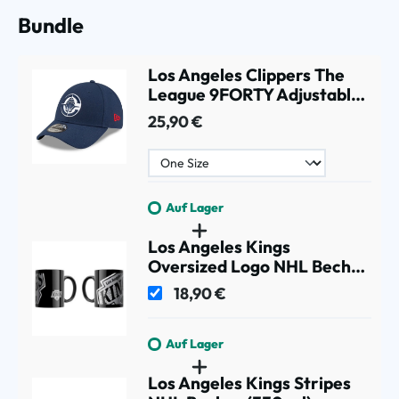
Bundle
Los Angeles Clippers The
League 9FORTY Adjustable
NBA Cap Navy
25,90 €
Auf Lager
Los Angeles Kings
Oversized Logo NHL Becher
(330 ml)
18,90 €
Auf Lager
Los Angeles Kings Stripes