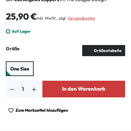
Regulärer Preis:
25,90 €
inkl. MwSt., zzgl.
Versandkosten
Auf Lager
auswählen
Größe
Größentabelle
One Size
Produkt Anzahl: Gib den gewünschten Wert ein oder benutze die Schalt
In den Warenkorb
Zum Merkzettel hinzufügen