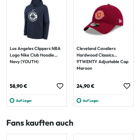
Los Angeles Clippers NBA
Cleveland Cavaliers
Logo Nike Club Hoodie
Hardwood Classics
Navy (YOUTH)
9TWENTY Adjustable Cap
Maroon
Regulärer Preis:
Regulärer Preis:
58,90 €
24,90 €
Auf Lager
Auf Lager
Fans kauften auch