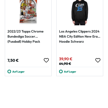
2022/23 Topps Chrome
Los Angeles Clippers 2024
Bundesliga Soccer
NBA City Edition New Era
(Fussball) Hobby Pack
Hoodie Schwarz
39,90 €
Verkaufspreis:
Regulärer Preis:
7,50 €
Regulärer Preis:
64,90 €
Auf Lager
Auf Lager