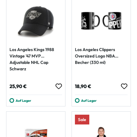
Los Angeles Kings 1988
Los Angeles Clippers
Vintage '47 MVP
Oversized Logo NBA
Adjustable NHL Cap
Becher (330 ml)
Schwarz
Regulärer Preis:
Regulärer Preis:
25,90 €
18,90 €
Auf Lager
Auf Lager
Sale