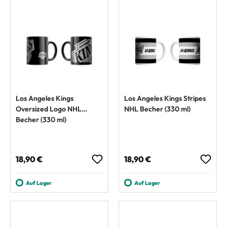
Los Angeles Kings
Los Angeles Kings Stripes
Oversized Logo NHL
NHL Becher (330 ml)
Becher (330 ml)
Regulärer Preis:
Regulärer Preis:
18,90 €
18,90 €
Auf Lager
Auf Lager