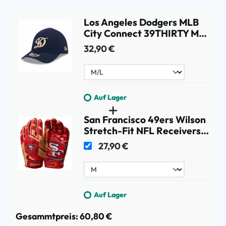
Los Angeles Dodgers MLB
City Connect 39THIRTY M-
Crown Flex Cap Navy
32,90 €
Auf Lager
San Francisco 49ers Wilson
Stretch-Fit NFL Receivers
Handschuhe
27,90 €
Auf Lager
Gesammtpreis:
60,80 €