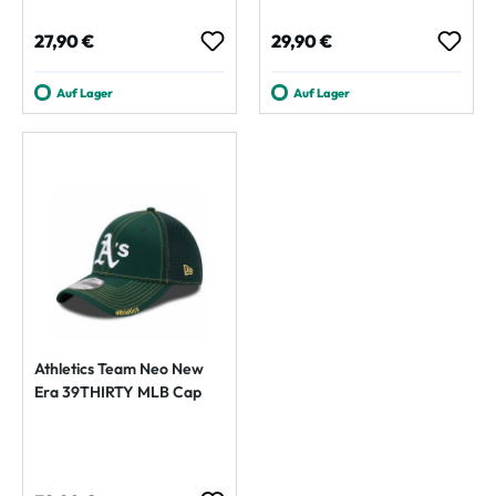
Regulärer Preis:
Regulärer Preis:
27,90 €
29,90 €
Auf Lager
Auf Lager
Athletics Team Neo New
Era 39THIRTY MLB Cap