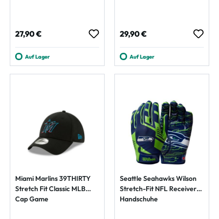
Regulärer Preis:
Regulärer Preis:
27,90 €
29,90 €
Auf Lager
Auf Lager
Miami Marlins 39THIRTY
Seattle Seahawks Wilson
Stretch Fit Classic MLB
Stretch-Fit NFL Receivers
Cap Game
Handschuhe