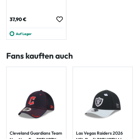
Regulärer Preis:
37,90 €
Auf Lager
Fans kauften auch
Cleveland Guardians Team
Las Vegas Raiders 2026