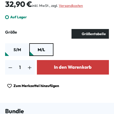
Regulärer Preis:
32,90 €
inkl. MwSt., zzgl.
Versandkosten
Auf Lager
auswählen
Größe
Größentabelle
S/M
M/L
Produkt Anzahl: Gib den gewünschten Wert ein oder benutze die Schalt
In den Warenkorb
Zum Merkzettel hinzufügen
Bundle