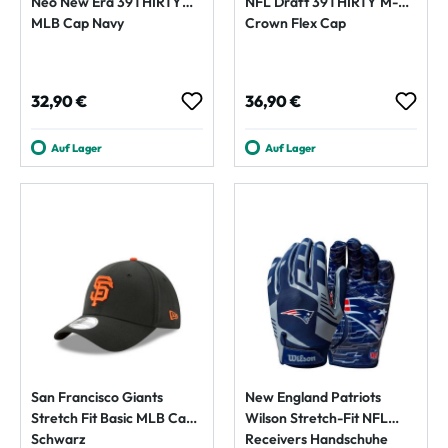
Neo New Era 39THIRTY
NFL Draft 39THIRTY M-
MLB Cap Navy
Crown Flex Cap
Regulärer Preis:
Regulärer Preis:
32,90 €
36,90 €
Auf Lager
Auf Lager
San Francisco Giants
New England Patriots
Stretch Fit Basic MLB Cap
Wilson Stretch-Fit NFL
Schwarz
Receivers Handschuhe