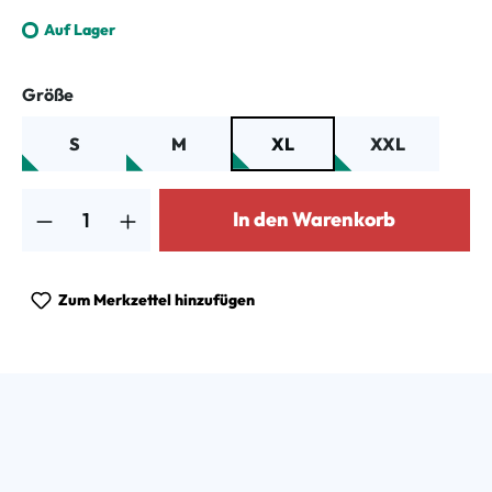
Auf Lager
auswählen
Größe
S
M
XL
XXL
Produkt Anzahl: Gib den gewünschten Wert ein oder benutze die Schalt
In den Warenkorb
Zum Merkzettel hinzufügen