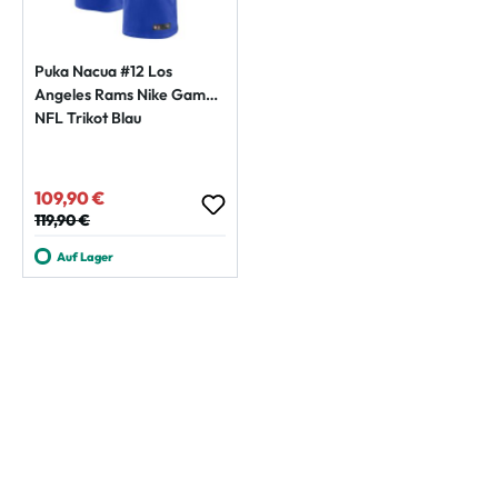
Puka Nacua #12 Los
Angeles Rams Nike Game
NFL Trikot Blau
109,90 €
Verkaufspreis:
Regulärer Preis:
119,90 €
Auf Lager