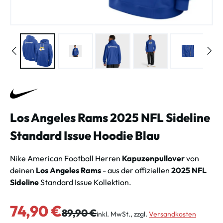
Los Angeles Rams 2025 NFL Sideline
Standard Issue Hoodie Blau
Nike American Football Herren
Kapuzenpullover
von
deinen
Los Angeles Rams
- aus der offiziellen
2025 NFL
Sideline
Standard Issue Kollektion.
Verkaufspreis:
74,90 €
Regulärer Preis:
89,90 €
inkl. MwSt., zzgl.
Versandkosten