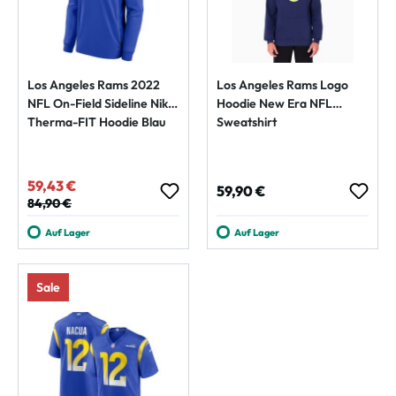
Los Angeles Rams 2022
Los Angeles Rams Logo
NFL On-Field Sideline Nike
Hoodie New Era NFL
Therma-FIT Hoodie Blau
Sweatshirt
59,43 €
Verkaufspreis:
Regulärer Preis:
59,90 €
Regulärer Preis:
84,90 €
Auf Lager
Auf Lager
Sale