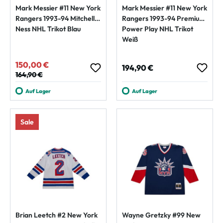
Mark Messier #11 New York
Mark Messier #11 New York
Rangers 1993-94 Mitchell &
Rangers 1993-94 Premium
Ness NHL Trikot Blau
Power Play NHL Trikot
Weiß
150,00 €
Verkaufspreis:
Regulärer Preis:
194,90 €
Regulärer Preis:
164,90 €
Auf Lager
Auf Lager
Sale
Brian Leetch #2 New York
Wayne Gretzky #99 New