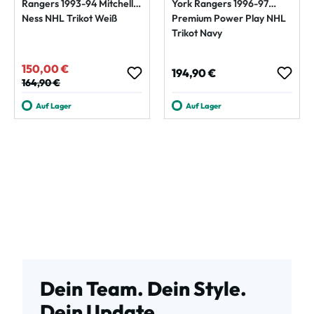
Rangers 1993-94 Mitchell &
York Rangers 1996-97
Ness NHL Trikot Weiß
Premium Power Play NHL
Trikot Navy
150,00 €
Verkaufspreis:
Regulärer Preis:
194,90 €
Regulärer Preis:
164,90 €
Auf Lager
Auf Lager
Dein Team. Dein Style.
Dein Update.