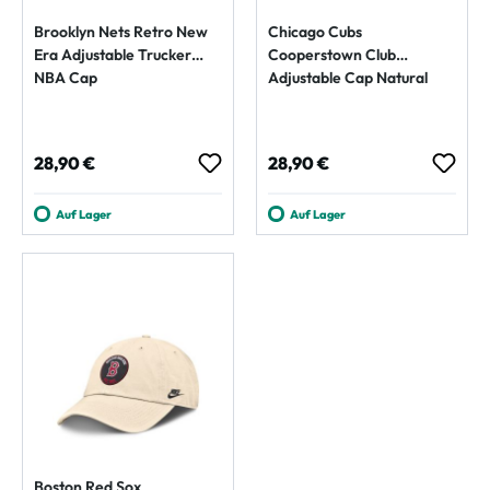
Brooklyn Nets Retro New
Chicago Cubs
Era Adjustable Trucker
Cooperstown Club
NBA Cap
Adjustable Cap Natural
Regulärer Preis:
Regulärer Preis:
28,90 €
28,90 €
Auf Lager
Auf Lager
Boston Red Sox