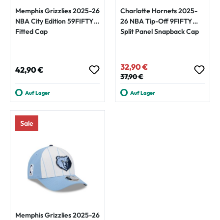
Memphis Grizzlies 2025-26
Charlotte Hornets 2025-
NBA City Edition 59FIFTY
26 NBA Tip-Off 9FIFTY
Fitted Cap
Split Panel Snapback Cap
32,90 €
Verkaufspreis:
Regulärer Preis:
42,90 €
Regulärer Preis:
37,90 €
Auf Lager
Auf Lager
Sale
Memphis Grizzlies 2025-26