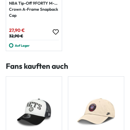
NBA Tip-Off 9FORTY M-
Crown A-Frame Snapback
Cap
27,90 €
Verkaufspreis:
Regulärer Preis:
32,90 €
Auf Lager
Fans kauften auch