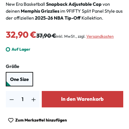
New Era Basketball
Snapback Adjustable Cap
von
deinen
Memphis Grizzlies
im 9FIFTY Split Panel Style aus
der offiziellen
2025-26 NBA Tip-Off
Kollektion.
Verkaufspreis:
32,90 €
Regulärer Preis:
37,90 €
inkl. MwSt., zzgl.
Versandkosten
Auf Lager
auswählen
Größe
One Size
Produkt Anzahl: Gib den gewünschten Wert ein oder benutze die Schalt
In den Warenkorb
Zum Merkzettel hinzufügen