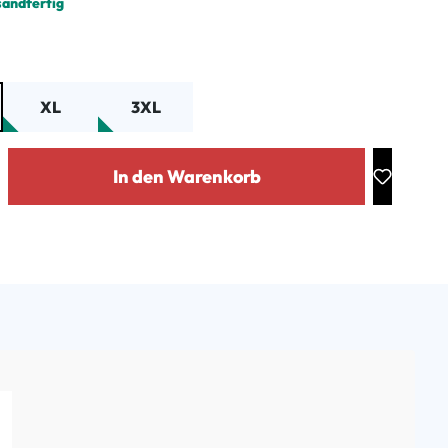
sandfertig
ählen
XL
3XL
: Gib den gewünschten Wert ein oder benutze die Schaltflächen um die Anz
In den Warenkorb