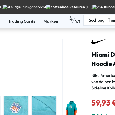
E)
30-Tage
Rückgaberecht
Kostenlose Retouren
(DE)
98% Kunde
Trading Cards
Marken
Miami D
Hoodie 
Nike America
von deinen
M
Sideline
Koll
Verkaufsprei
59,93 