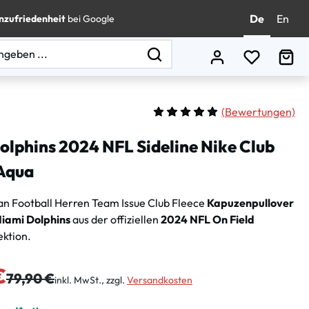
De
En
nzufriedenheit
bei Google
Du hast 0
Wa
(
Bewertungen)
Durchschnittliche Bewertung vo
olphins 2024 NFL Sideline Nike Club
Aqua
n Football Herren Team Issue Club Fleece
Kapuzenpullover
iami Dolphins
aus der offiziellen
2024 NFL On Field
ektion.
s:
€
Regulärer Preis:
79,90 €
inkl. MwSt., zzgl.
Versandkosten