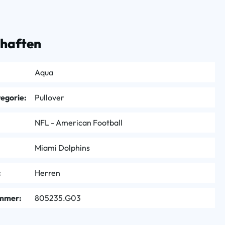
chaften
Aqua
egorie:
Pullover
NFL - American Football
Miami Dolphins
:
Herren
mmer:
805235.G03