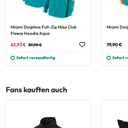
Miami Dolphins Full-Zip Nike Club
Miami Dol
Fleece Hoodie Aqua
Verkaufspreis:
Regulärer Preis:
Regulärer
62,93 €
79,90 €
89,90 €
Sofort versandfertig
Sofort v
Fans kauften auch