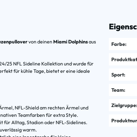
Eigens
zenpullover
von deinen
Miami Dolphins
aus
Farbe:
Produktkat
024/25 NFL Sideline Kollektion und wurde für
fekt für kühle Tage, bietet er eine ideale
Sport:
Team:
Zielgruppe
 Ärmel, NFL-Shield am rechten Ärmel und
nativen Teamfarben für extra Style.
Produktnu
 für Alltag, Stadion oder NFL-Sidelines.
zuverlässig warm.