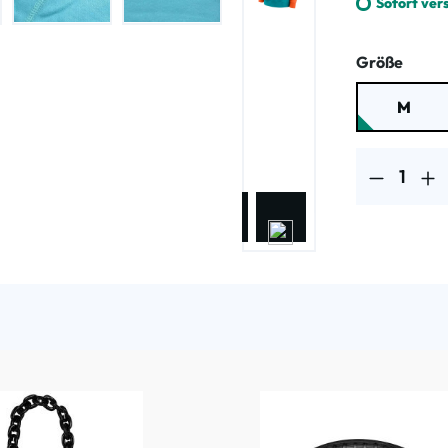
Sofort ver
ausw
Größe
M
Produkt Anzahl