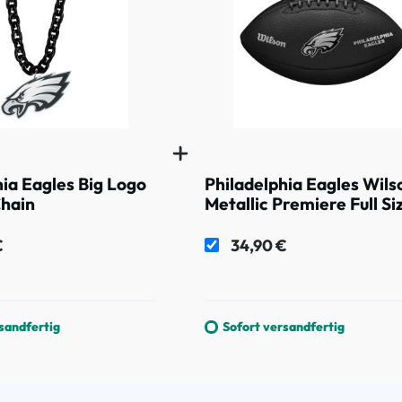
hia Eagles Big Logo
Philadelphia Eagles Wils
hain
Metallic Premiere Full Si
NFL Football
€
34,90 €
sandfertig
Sofort versandfertig