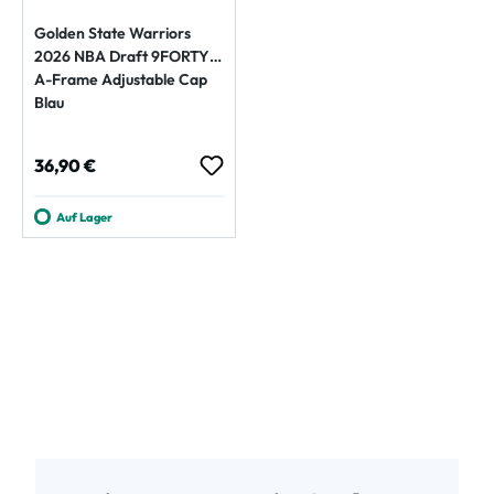
Golden State Warriors
2026 NBA Draft 9FORTY
A-Frame Adjustable Cap
Blau
Regulärer Preis:
36,90 €
Auf Lager