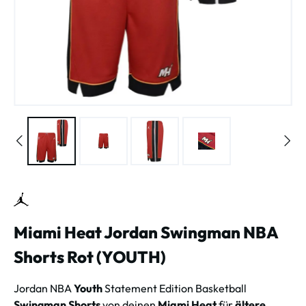
Miami Heat Jordan Swingman NBA
Shorts Rot (YOUTH)
Jordan NBA
Youth
Statement Edition Basketball
Swingman Shorts
von deinen
Miami Heat
für
ältere