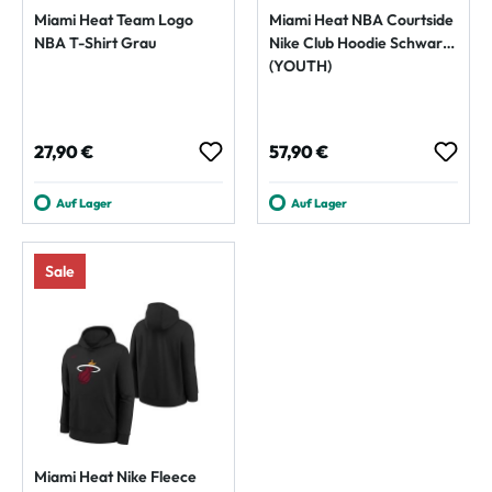
Miami Heat Team Logo
Miami Heat NBA Courtside
NBA T-Shirt Grau
Nike Club Hoodie Schwarz
(YOUTH)
Regulärer Preis:
Regulärer Preis:
27,90 €
57,90 €
Auf Lager
Auf Lager
Sale
Miami Heat Nike Fleece