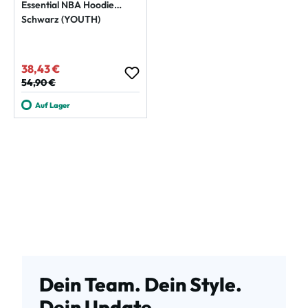
Essential NBA Hoodie
Schwarz (YOUTH)
38,43 €
Verkaufspreis:
Regulärer Preis:
54,90 €
Auf Lager
Dein Team. Dein Style.
Dein Update.