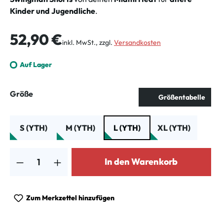
Kinder und Jugendliche
.
Regulärer Preis:
52,90 €
inkl. MwSt., zzgl.
Versandkosten
Auf Lager
auswählen
Größe
Größentabelle
S (YTH)
M (YTH)
L (YTH)
XL (YTH)
Produkt Anzahl: Gib den gewünschten Wert ein oder benutze die Schalt
In den Warenkorb
Zum Merkzettel hinzufügen