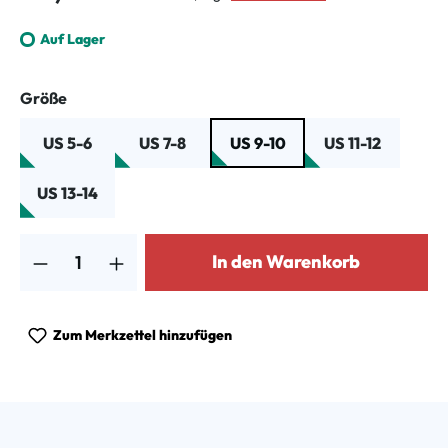
Auf Lager
auswählen
Größe
US 5-6
US 7-8
US 9-10
US 11-12
US 13-14
Produkt Anzahl: Gib den gewünschten Wert ein oder benutze die Schalt
In den Warenkorb
Zum Merkzettel hinzufügen