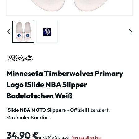
Minnesota Timberwolves Primary
Logo ISlide NBA Slipper
Badelatschen Weiß
ISlide NBA MOTO Slippers
- Offiziell lizenziert.
Maximaler Komfort.
Regulärer Preis:
34,90 €
inkl. MwSt., zzgl.
Versandkosten