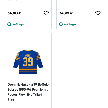
Regulärer Preis:
Regulärer Preis:
34,90 €
34,90 €
Auf Lager
Auf Lager
Dominik Hašek #39 Buffalo
Sabres 1995-96 Premium
Power Play NHL Trikot
Blau