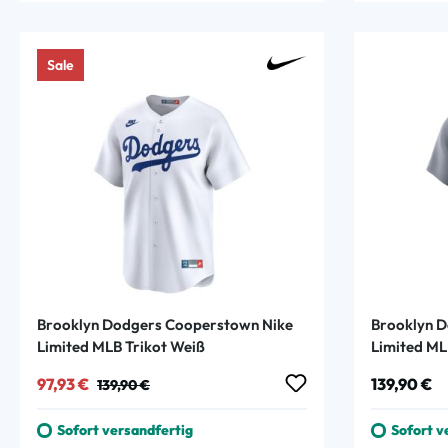
Sale
Brooklyn Dodgers Cooperstown Nike
Brooklyn 
Limited MLB Trikot Weiß
Limited ML
Verkaufspreis:
Regulärer Preis:
Regulärer
97,93 €
139,90 €
139,90 €
Sofort versandfertig
Sofort v