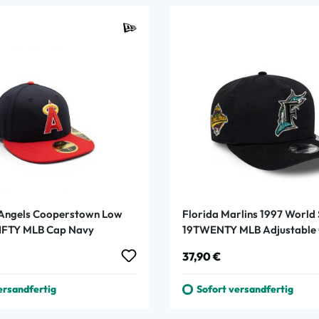
 Angels Cooperstown Low
Florida Marlins 1997 World 
FIFTY MLB Cap Navy
19TWENTY MLB Adjustable
Schwarz
 Preis:
Regulärer Preis:
37,90 €
ersandfertig
Sofort versandfertig