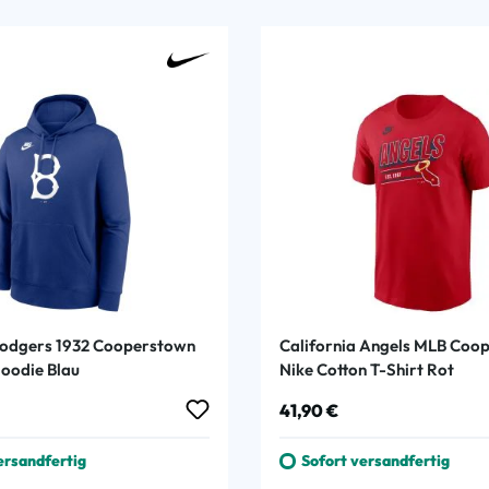
Dodgers 1932 Cooperstown
California Angels MLB Coo
oodie Blau
Nike Cotton T-Shirt Rot
 Preis:
Regulärer Preis:
41,90 €
ersandfertig
Sofort versandfertig