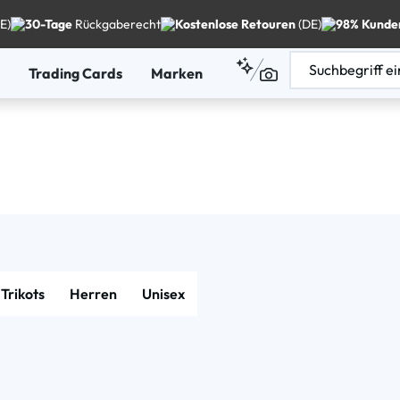
E)
30-Tage
Rückgaberecht
Kostenlose Retouren
(DE)
98% Kunde
Trading Cards
Marken
Trikots
Herren
Unisex