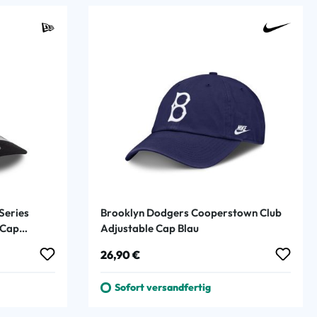
Series
Brooklyn Dodgers Cooperstown Club
 Cap
Adjustable Cap Blau
Regulärer Preis:
26,90 €
Sofort versandfertig