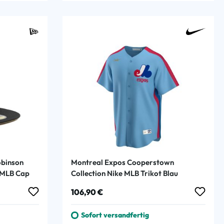
obinson
Montreal Expos Cooperstown
 MLB Cap
Collection Nike MLB Trikot Blau
Regulärer Preis:
106,90 €
Sofort versandfertig