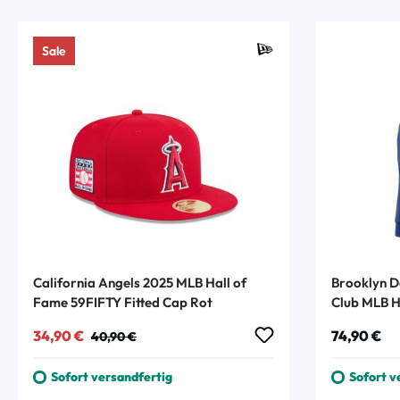
Sale
California Angels 2025 MLB Hall of
Brooklyn 
Fame 59FIFTY Fitted Cap Rot
Club MLB H
Verkaufspreis:
Regulärer Preis:
Regulärer
34,90 €
74,90 €
40,90 €
Sofort versandfertig
Sofort v