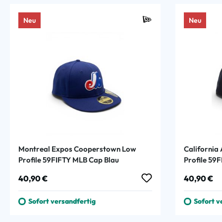
Neu
Neu
Montreal Expos Cooperstown Low
California
Profile 59FIFTY MLB Cap Blau
Profile 59
Regulärer Preis:
Regulärer
40,90 €
40,90 €
Sofort versandfertig
Sofort v