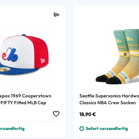
Expos 1969 Cooperstown
Seattle Supersonics Hardw
FIFTY Fitted MLB Cap
Classics NBA Crew Socken
 Preis:
Regulärer Preis:
18,90 €
ersandfertig
Sofort versandfertig