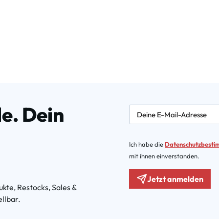
e. Dein
newsletter.labelEmail
Ich habe die
Datenschutzbest
mit ihnen einverstanden.
Jetzt anmelden
kte, Restocks, Sales &
llbar.