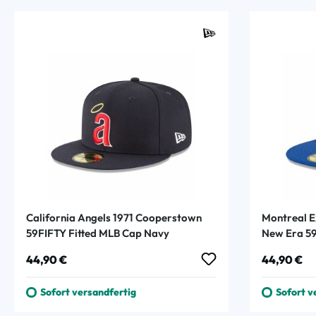
California Angels 1971 Cooperstown
Montreal 
59FIFTY Fitted MLB Cap Navy
New Era 59
Regulärer Preis:
Regulärer
44,90 €
44,90 €
Sofort versandfertig
Sofort v