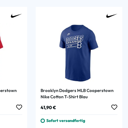
perstown
Brooklyn Dodgers MLB Cooperstown
Nike Cotton T-Shirt Blau
Regulärer Preis:
41,90 €
Sofort versandfertig