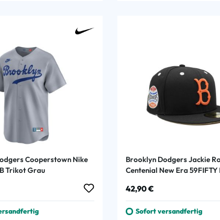
Dodgers Cooperstown Nike
Brooklyn Dodgers Jackie R
B Trikot Grau
Centenial New Era 59FIFTY
 Preis:
Regulärer Preis:
42,90 €
ersandfertig
Sofort versandfertig