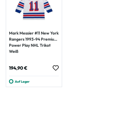
Mark Messier #11 New York
Rangers 1993-94 Premium
Power Play NHL Trikot
Weiß
Regulärer Preis:
194,90 €
Auf Lager