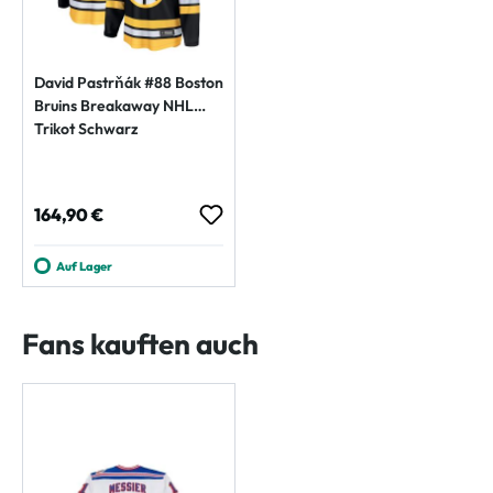
David Pastrňák #88 Boston
Bruins Breakaway NHL
Trikot Schwarz
Regulärer Preis:
164,90 €
Auf Lager
Fans kauften auch