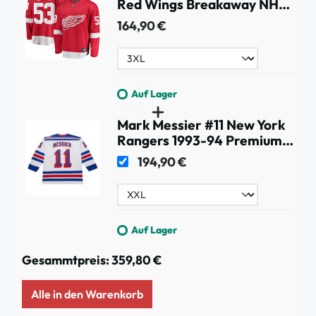
Red Wings Breakaway NHL
Trikot Rot
164,90 €
Auf Lager
Mark Messier #11 New York
Rangers 1993-94 Premium
Power Play NHL Trikot Weiß
194,90 €
Auf Lager
Gesammtpreis:
359,80 €
Alle in den Warenkorb