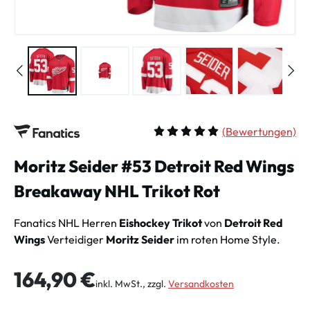
(
Bewertungen)
Durchschnittliche Bewertung vo
Moritz Seider #53 Detroit Red Wings
Breakaway NHL Trikot Rot
Fanatics NHL Herren
Eishockey Trikot
von
Detroit Red
Wings
Verteidiger
Moritz Seider
im roten Home Style.
Regulärer Preis:
164,90 €
inkl. MwSt., zzgl.
Versandkosten