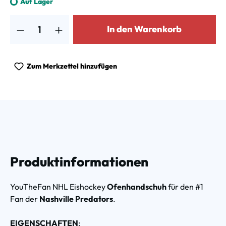
Auf Lager
Produkt Anzahl: Gib den gewünschten Wert ein oder benutze die Schalt
In den Warenkorb
Zum Merkzettel hinzufügen
Produktinformationen
YouTheFan NHL Eishockey
Ofenhandschuh
für den #1
Fan der
Nashville Predators
.
EIGENSCHAFTEN
: