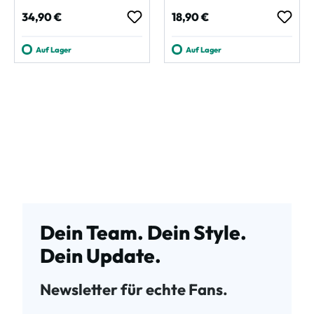
Regulärer Preis:
Regulärer Preis:
34,90 €
18,90 €
Auf Lager
Auf Lager
Dein Team. Dein Style.
Dein Update.
Newsletter für echte Fans.