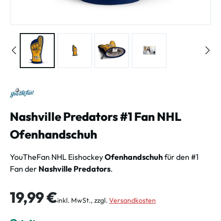
Nashville Predators #1 Fan NHL
Ofenhandschuh
YouTheFan NHL Eishockey
Ofenhandschuh
für den #1
Fan der
Nashville Predators
.
Regulärer Preis:
19,99 €
inkl. MwSt., zzgl.
Versandkosten